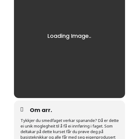
Om arr.
Tykkjer du smedfaget verkar spanande? Då er dette
ei unik moglegheit til å få ei innføring i faget. Som
deltakar på dette kurset får du prøve deg på
basisteknikkar og alle får med seg eigenprodusert