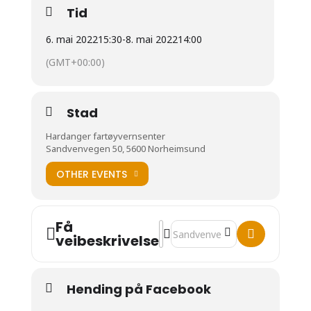
Tid
6. mai 2022
15:30
-
8. mai 2022
14:00
(GMT+00:00)
Stad
Hardanger fartøyvernsenter
Sandvenvegen 50, 5600 Norheimsund
OTHER EVENTS
Få
Address - KURS: Smiing [8VOC9D
Destination Address - KURS: S
veibeskrivelse
Hending på Facebook