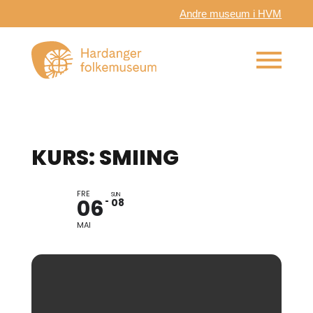
Andre museum i HVM
KURS: SMIING
FRE
SUN
06
08
MAI