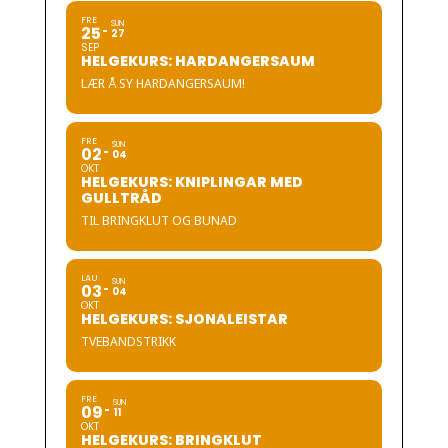
FRE
SUN
25
27
SEP
HELGEKURS: HARDANGERSAUM
LÆR Å SY HARDANGERSAUM!
FRE
SUN
02
04
OKT
HELGEKURS: KNIPLINGAR MED
GULLTRÅD
TIL BRINGKLUT OG BUNAD
LAU
SUN
03
04
OKT
HELGEKURS: SJONALEISTAR
TVEBANDSTRIKK
FRE
SUN
09
11
OKT
HELGEKURS: BRINGKLUT