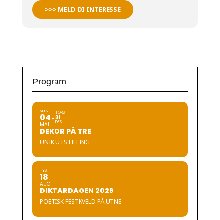
>>> MELD DI INTERESSE
Program
SUN
TORS
04
31
DES
MAI
DEKOR PÅ TRE
UNIK UTSTILLING
TYS
18
AUG
DIKTARDAGEN 2026
POETISK FESTKVELD PÅ UTNE