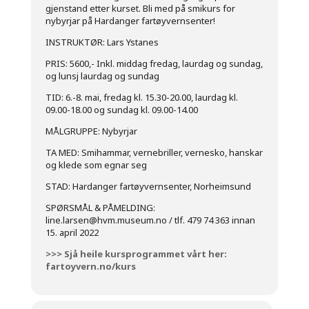
gjenstand etter kurset. Bli med på smikurs for
nybyrjar på Hardanger fartøyvernsenter!
INSTRUKTØR: Lars Ystanes
PRIS: 5600,- Inkl. middag fredag, laurdag og sundag,
og lunsj laurdag og sundag
TID: 6.-8. mai, fredag kl. 15.30-20.00, laurdag kl.
09.00-18.00 og sundag kl. 09.00-14.00
MÅLGRUPPE: Nybyrjar
TA MED: Smihammar, vernebriller, vernesko, hanskar
og klede som egnar seg
STAD: Hardanger fartøyvernsenter, Norheimsund
SPØRSMÅL & PÅMELDING:
line.larsen@hvm.museum.no / tlf. 479 74 363 innan
15. april 2022
>>> Sjå heile kursprogrammet vårt her:
fartoyvern.no/kurs