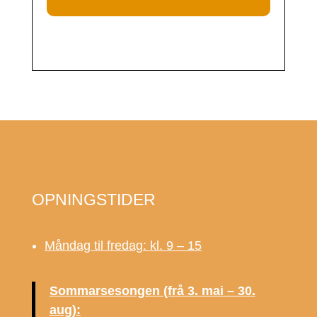
OPNINGSTIDER
Måndag til fredag: kl. 9 – 15
Sommarsesongen (frå 3. mai – 30.
aug):