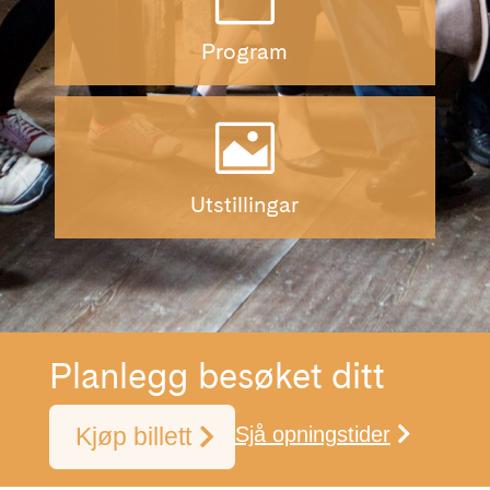
Program

Utstillingar
Planlegg besøket ditt
Kjøp billett
Sjå opningstider