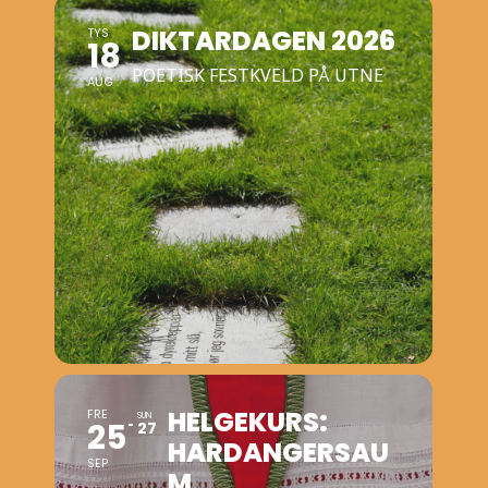
DIKTARDAGEN 2026
TYS
18
POETISK FESTKVELD PÅ UTNE
AUG
HELGEKURS:
FRE
SUN
25
27
HARDANGERSAU
SEP
M