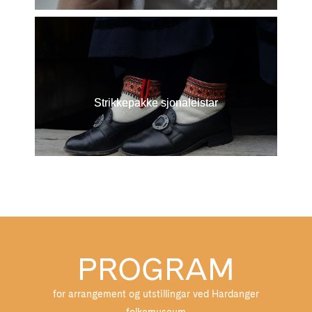
Strikkepakke sjonaleistar
PROGRAM
for arrangement og utstillingar ved Hardanger
folkemuseum