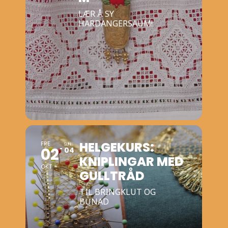
LÆR Å SY
HARDANGERSAUM!
HELGEKURS:
FRE
SUN
02
04
KNIPLINGAR MED
OKT
GULLTRÅD
TIL BRINGKLUT OG
BUNAD