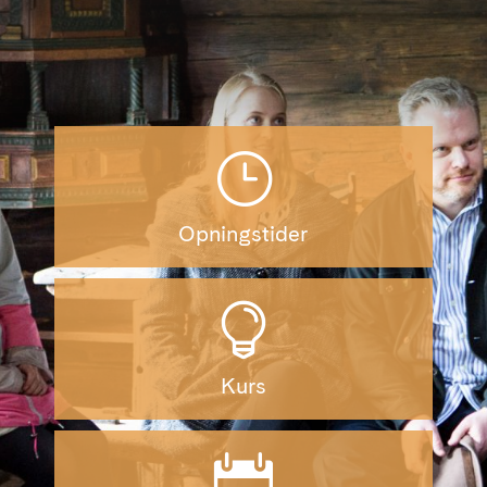
}
Opningstider

Kurs
