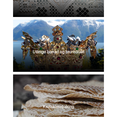
Utleige bunad og bruredrakt
Krotakakebaking