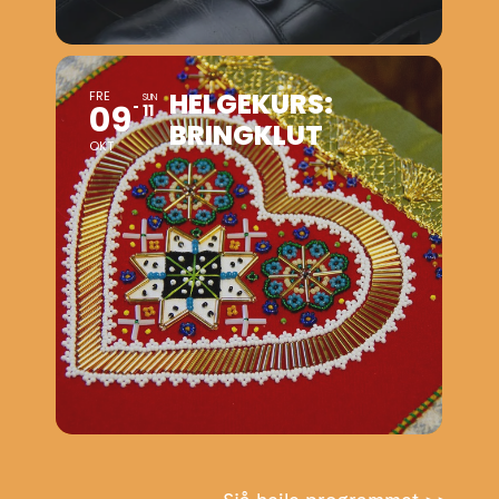
HELGEKURS:
FRE
SUN
09
11
BRINGKLUT
OKT