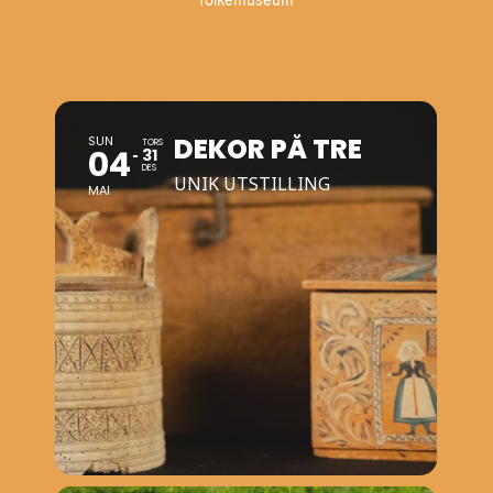
DEKOR PÅ TRE
SUN
TORS
04
31
DES
UNIK UTSTILLING
MAI