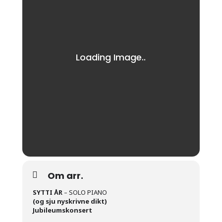
Om arr.
SYTTI ÅR
– SOLO PIANO
(og sju nyskrivne dikt)
Jubileumskonsert