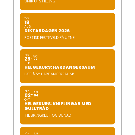
UNIK UTSTILLING
TYS
18
AUG
DIKTARDAGEN 2026
POETISK FESTKVELD PÅ UTNE
FRE
SUN
25
27
SEP
HELGEKURS: HARDANGERSAUM
LÆR Å SY HARDANGERSAUM!
FRE
SUN
02
04
OKT
HELGEKURS: KNIPLINGAR MED
GULLTRÅD
TIL BRINGKLUT OG BUNAD
LAU
SUN