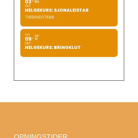
03
04
OKT
HELGEKURS: SJONALEISTAR
TVEBANDSTRIKK
FRE
SUN
09
11
OKT
HELGEKURS: BRINGKLUT
OPNINGSTIDER