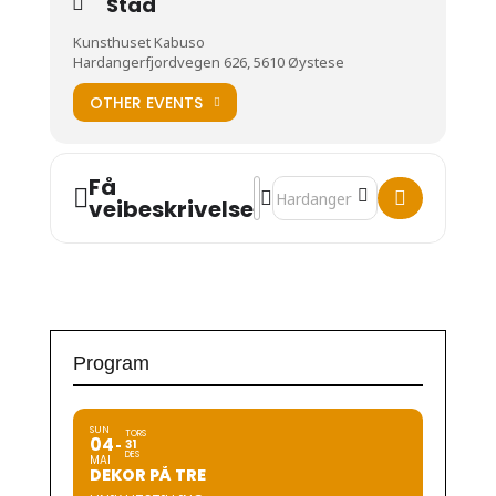
Stad
Kunsthuset Kabuso
Hardangerfjordvegen 626, 5610 Øystese
OTHER EVENTS
Få
Address - Ketil Bjørnstad [hezaZlF
Destination Address - Ketil Bj
veibeskrivelse
Program
SUN
TORS
04
31
DES
MAI
DEKOR PÅ TRE