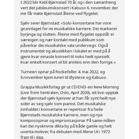
I 2022 blir Ketil Bjørnstad 70 år, og i den samanheng
vert det jubileumskonsert i Kabuso 6. november, der
me får møte Bjørnstad åleine ved flygelet.
Sjølv seier Bjørnstad: «Solo-konsertane har vore
grunnlaget for mi musikalske karriere. Dei markerer
byrjinga og slutten. Åleine med flygelet oppstår ei
særeigen og nær kontakt med publikum som
påverkar dei musikalske vala undervegs. Også
instrumentet og akustikken i lokalet er med på å
gjere kvar einaste konsert til noko heilt spesielt.
Kvar enkelt konsert vil bli annleis enn den forrige.»
Turneen opnar på Rockefeller 4. mai 2022, og
6.november kjem turen til Øystese og Kabuso.
Grappa Musikkforlag gir ut CD/DVD-en New Morning
(Live from Sentralen, Oslo, April 2020), eit live-opptak
der Bjørnstad sjølv kjenner at han får synt heilt nye
sider av seg sjølv som pianist. Det musikalske
innhaldet i konsertane er repertoar fra heile
Bjørnstads musikalske karriere, men og nye
komposisjonar og improvisasjonar. På same måten
kan dei nyskrivne dikta by på både gamle og helt
uventa motiver, fra debuten med Alene Ut i 1972
fram til i dag.