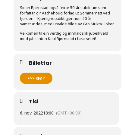
Sidan Bjørnstad også feirar 50-årsjubileum som
forfattar, gir Aschehoug forlag ut Sommernatt ved
fjorden – Kjærlighetsdikt gjennom 50 år
samstundes, med utvalde bilde av Gro Mukta Holter.
Velkomen til ein verdig og innhaldsrik jubelkveld
med jubilanten Ketil Bjørnstad i førarsetet!
Billettar
>>> KJØP
Tid
6. nov. 2022
18:00
(GMT+00:00)