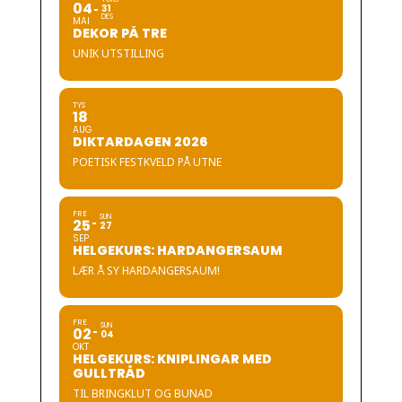
04
31
DES
MAI
DEKOR PÅ TRE
UNIK UTSTILLING
TYS
18
AUG
DIKTARDAGEN 2026
POETISK FESTKVELD PÅ UTNE
FRE
SUN
25
27
SEP
HELGEKURS: HARDANGERSAUM
LÆR Å SY HARDANGERSAUM!
FRE
SUN
02
04
OKT
HELGEKURS: KNIPLINGAR MED
GULLTRÅD
TIL BRINGKLUT OG BUNAD