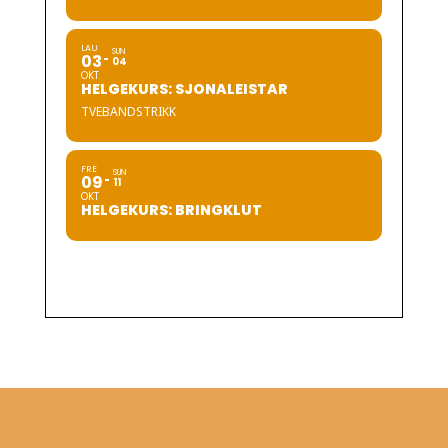
LAU
SUN
03
04
OKT
HELGEKURS: SJONALEISTAR
TVEBANDSTRIKK
FRE
SUN
09
11
OKT
HELGEKURS: BRINGKLUT