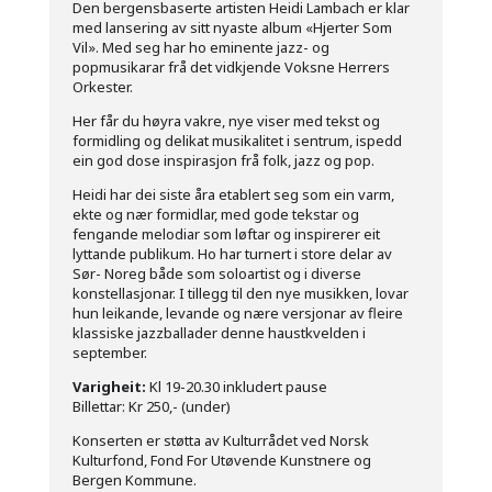
Den bergensbaserte artisten Heidi Lambach er klar
med lansering av sitt nyaste album «Hjerter Som
Vil». Med seg har ho eminente jazz- og
popmusikarar frå det vidkjende Voksne Herrers
Orkester.
Her får du høyra vakre, nye viser med tekst og
formidling og delikat musikalitet i sentrum, ispedd
ein god dose inspirasjon frå folk, jazz og pop.
Heidi har dei siste åra etablert seg som ein varm,
ekte og nær formidlar, med gode tekstar og
fengande melodiar som løftar og inspirerer eit
lyttande publikum. Ho har turnert i store delar av
Sør- Noreg både som soloartist og i diverse
konstellasjonar. I tillegg til den nye musikken, lovar
hun leikande, levande og nære versjonar av fleire
klassiske jazzballader denne haustkvelden i
september.
Varigheit:
Kl 19-20.30 inkludert pause
Billettar: Kr 250,- (under)
Konserten er støtta av Kulturrådet ved Norsk
Kulturfond, Fond For Utøvende Kunstnere og
Bergen Kommune.