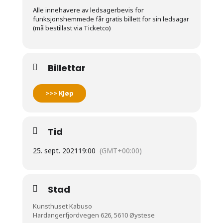
Alle innehavere av ledsagerbevis for
funksjonshemmede får gratis billett for sin ledsagar
(må bestillast via Ticketco)
Billettar
>>> KJøp
Tid
25. sept. 2021
19:00
(GMT+00:00)
Stad
Kunsthuset Kabuso
Hardangerfjordvegen 626, 5610 Øystese