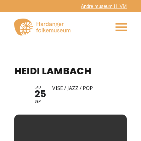
Andre museum i HVM
HEIDI LAMBACH
LAU
VISE / JAZZ / POP
25
SEP