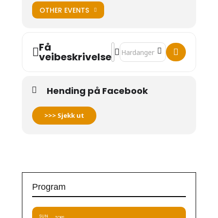
OTHER EVENTS
Få
Address - Heidi Lambach [n4ZTI
Destination Address - Heidi L
veibeskrivelse
Hending på Facebook
>>> Sjekk ut
Program
SUN
TORS