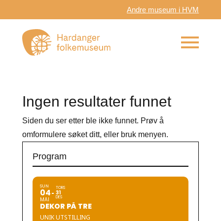
Andre museum i HVM
Ingen resultater funnet
Siden du ser etter ble ikke funnet. Prøv å
omformulere søket ditt, eller bruk menyen.
Program
SUN
TORS
04
31
DES
MAI
DEKOR PÅ TRE
UNIK UTSTILLING