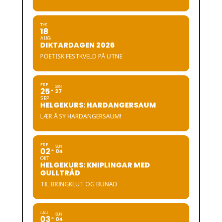
TYS
18
AUG
DIKTARDAGEN 2026
POETISK FESTKVELD PÅ UTNE
FRE
SUN
25
27
SEP
HELGEKURS: HARDANGERSAUM
LÆR Å SY HARDANGERSAUM!
FRE
SUN
02
04
OKT
HELGEKURS: KNIPLINGAR MED
GULLTRÅD
TIL BRINGKLUT OG BUNAD
LAU
SUN
03
04