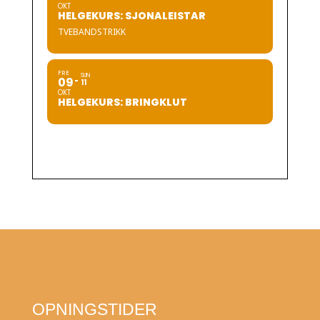
OKT
HELGEKURS: SJONALEISTAR
TVEBANDSTRIKK
FRE
SUN
09
11
OKT
HELGEKURS: BRINGKLUT
OPNINGSTIDER