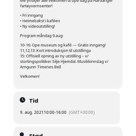
Me ynskjer alle velkomen til ope dag på Hardanger
fartøyvernsenter!
• Fri inngang
• Heimebakst i kaféen
• Ny videoutstilling!
Program måndag 9.aug:
10-16: Ope museum og kafé ­— Gratis inngang!
11,12,13: Kort introduksjon til utstillinga
15: Offisiell opning av ny utstilling – v/
stortingspolitiker Silje Hjemdal. Musikkinnslag v/
Arngunn Timenes Bell
Velkomen!
Tid
9. aug. 2021
10:00
-
16:00
(GMT+00:00)
Stad