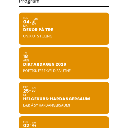
Program
SUN
TORS
04
31
DES
MAI
DEKOR PÅ TRE
UNIK UTSTILLING
TYS
18
AUG
DIKTARDAGEN 2026
POETISK FESTKVELD PÅ UTNE
FRE
SUN
25
27
SEP
HELGEKURS: HARDANGERSAUM
LÆR Å SY HARDANGERSAUM!
FRE
SUN
02
04