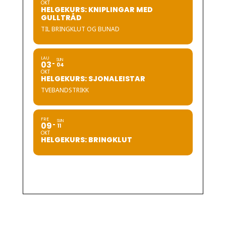
OKT
HELGEKURS: KNIPLINGAR MED
GULLTRÅD
TIL BRINGKLUT OG BUNAD
LAU
SUN
03
04
OKT
HELGEKURS: SJONALEISTAR
TVEBANDSTRIKK
FRE
SUN
09
11
OKT
HELGEKURS: BRINGKLUT