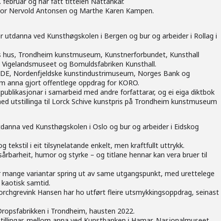
. februar og har fått tittelen Nattankar.
vor
Nervold
Antonsen og Marthe Karen Kampen.
er utdanna ved Kunsthøgskolen i Bergen og bur og arbeider i Rollag i
es hus, Trondheim kunstmuseum, Kunstnerforbundet, Kunsthall
 Vigelandsmuseet og Bomuldsfabriken Kunsthall.
KODE, Nordenfjeldske kunstindustrimuseum, Norges Bank og
m anna gjort offentlege oppdrag for KORO.
publikasjonar i samarbeid med andre forfattarar, og ei eiga diktbok
d utstillinga til Lorck Schive kunstpris på Trondheim kunstmuseum
utdanna ved Kunsthøgskolen i Oslo og bur og arbeider i Eidskog
tekstil i eit tilsynelatande enkelt, men kraftfullt uttrykk.
 sårbarheit, humor og styrke – og titlane hennar kan vera bruer til
r mange variantar spring ut av same utgangspunkt, med urettelege
i kaotisk samtid.
rchgrevink Hansen har ho utført fleire utsmykkingsoppdrag, seinast
 Dropsfabrikken i Trondheim, hausten 2022.
stillingar, mellom anna ved Kunstbanken i Hamar, Nasjonalmuseet,