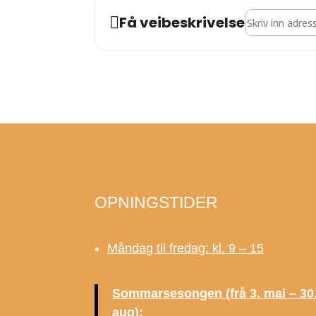
Address - Natta
Få veibeskrivelse
OPNINGSTIDER
Måndag til fredag: kl. 9 – 15
Sommarsesongen (frå 3. mai – 30
aug):