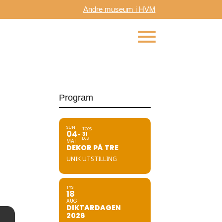
Andre museum i HVM
Program
SUN
TORS
04
31
DES
MAI
DEKOR PÅ TRE
UNIK UTSTILLING
TYS
18
AUG
DIKTARDAGEN
2026