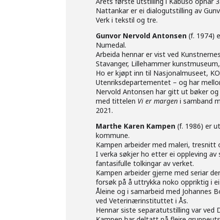
Årets første utstilling i Kabuso opnar 3
Nattankar
er ei dialogutstilling av Gun
Verk i tekstil og tre.
Gunvor Nervold Antonsen
(f. 1974) 
Numedal.
Arbeida hennar er vist ved Kunstnern
Stavanger, Lillehammer kunstmuseum,
Ho er kjøpt inn til Nasjonalmuseet, 
Utenriksdepartementet – og har mello
Nervold Antonsen har gitt ut bøker og 
med tittelen
Vi er margen
i samband me
2021.
Marthe Karen Kampen
(f. 1986) er 
kommune.
Kampen arbeider med maleri, tresnitt og 
I verka søkjer ho etter ei oppleving av
fantasifulle tolkingar av verket.
Kampen arbeider gjerne med seriar de
forsøk på å uttrykka noko oppriktig i e
Åleine og i samarbeid med Johannes Bo
ved Veterinærinstituttet i Ås.
Hennar siste separatutstilling var ved
Kampen har deltatt på fleire gruppeut