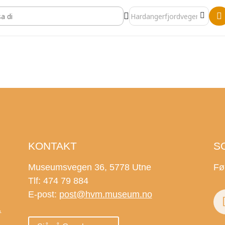
nkar []
Destination Address - Nattan
KONTAKT
S
Museumsvegen 36, 5778 Utne
Fø
Tlf: 474 79 884
E-post:
post@hvm.museum.no
.