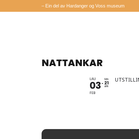
– Ein del av Hardanger og Voss museum
NATTANKAR
LAU
UTSTILL
SUN
03
21
APR
FEB