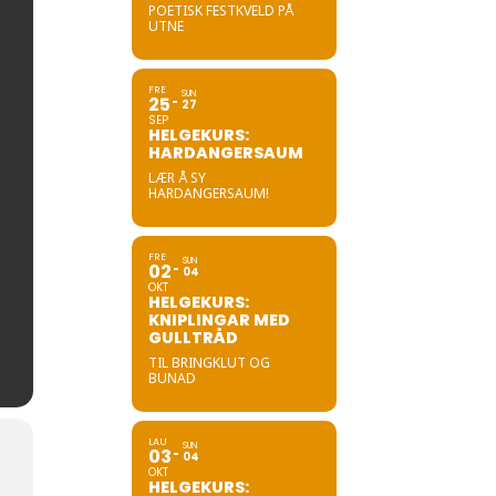
POETISK FESTKVELD PÅ
UTNE
FRE
SUN
25
27
SEP
HELGEKURS:
HARDANGERSAUM
LÆR Å SY
HARDANGERSAUM!
FRE
SUN
02
04
OKT
HELGEKURS:
KNIPLINGAR MED
GULLTRÅD
TIL BRINGKLUT OG
BUNAD
LAU
SUN
03
04
OKT
HELGEKURS: