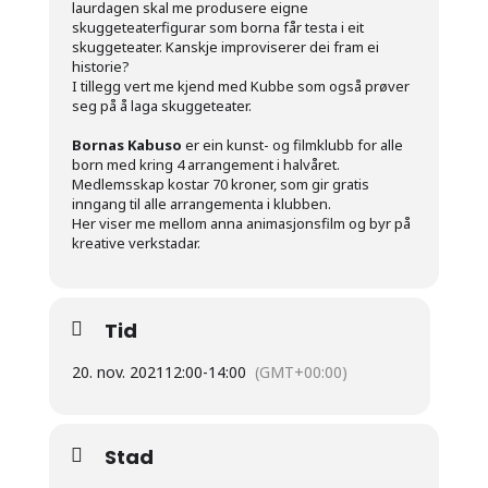
laurdagen skal me produsere eigne
skuggeteaterfigurar som borna får testa i eit
skuggeteater. Kanskje improviserer dei fram ei
historie?
I tillegg vert me kjend med Kubbe som også prøver
seg på å laga skuggeteater.
Bornas Kabuso
er ein kunst- og filmklubb for alle
born med kring 4 arrangement i halvåret.
Medlemsskap kostar 70 kroner, som gir gratis
inngang til alle arrangementa i klubben.
Her viser me mellom anna animasjonsfilm og byr på
kreative verkstadar.
Tid
20. nov. 2021
12:00
-
14:00
(GMT+00:00)
Stad