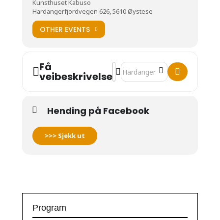
Kunsthuset Kabuso
Hardangerfjordvegen 626, 5610 Øystese
OTHER EVENTS
Få
Address - Bornas Kabuso [I1222W
Destination Address - Bornas
veibeskrivelse
Hending på Facebook
>>> Sjekk ut
Program