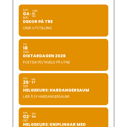
SUN
TORS
04
31
DES
MAI
DEKOR PÅ TRE
UNIK UTSTILLING
TYS
18
AUG
DIKTARDAGEN 2026
POETISK FESTKVELD PÅ UTNE
FRE
SUN
25
27
SEP
HELGEKURS: HARDANGERSAUM
LÆR Å SY HARDANGERSAUM!
FRE
SUN
02
04
OKT
HELGEKURS: KNIPLINGAR MED