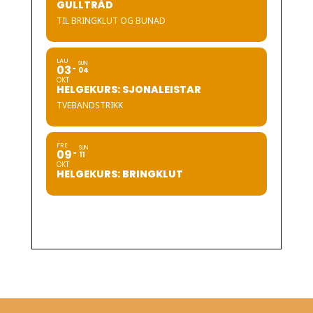
GULLTRÅD
TIL BRINGKLUT OG BUNAD
LAU
SUN
03
04
OKT
HELGEKURS: SJONALEISTAR
TVEBANDSTRIKK
FRE
SUN
09
11
OKT
HELGEKURS: BRINGKLUT