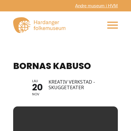
Andre museum i HVM
BORNAS KABUSO
LAU
KREATIV VERKSTAD -
20
SKUGGETEATER
NOV