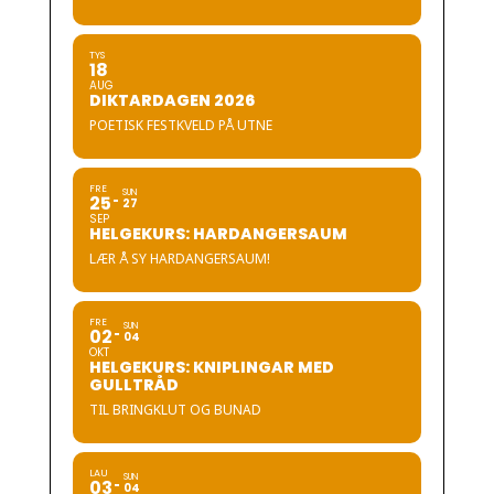
TYS
18
AUG
DIKTARDAGEN 2026
POETISK FESTKVELD PÅ UTNE
FRE
SUN
25
27
SEP
HELGEKURS: HARDANGERSAUM
LÆR Å SY HARDANGERSAUM!
FRE
SUN
02
04
OKT
HELGEKURS: KNIPLINGAR MED
GULLTRÅD
TIL BRINGKLUT OG BUNAD
LAU
SUN
03
04