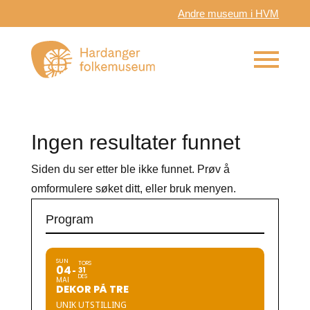
Andre museum i HVM
Ingen resultater funnet
Siden du ser etter ble ikke funnet. Prøv å
omformulere søket ditt, eller bruk menyen.
Program
SUN
TORS
04
31
DES
MAI
DEKOR PÅ TRE
UNIK UTSTILLING