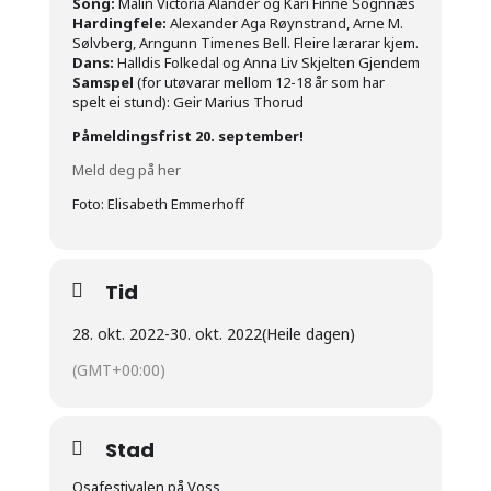
Song:
Malin Victoria Alander og Kari Finne Sognnæs
Hardingfele:
Alexander Aga Røynstrand, Arne M.
Sølvberg,
Arngunn Timenes Bell
. Fleire lærarar kjem.
Dans:
Halldis Folkedal og Anna Liv Skjelten Gjendem
Samspel
(for utøvarar mellom 12-18 år som har
spelt ei stund): Geir Marius Thorud
Påmeldingsfrist
20
.
september!
Meld deg på her
Foto: Elisabeth Emmerhoff
Tid
28. okt. 2022
-
30. okt. 2022
(Heile dagen)
(GMT+00:00)
Stad
Osafestivalen på Voss