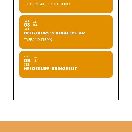
TIL BRINGKLUT OG BUNAD
LAU
SUN
03
04
OKT
HELGEKURS: SJONALEISTAR
TVEBANDSTRIKK
FRE
SUN
09
11
OKT
HELGEKURS: BRINGKLUT