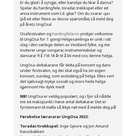
Er du glad i å syngje, eller kanskje du likar å dansa?
Spelar du hardingfele, toradar, trekkspel eller eit
anna instrument som t.d. gitar? Om du svarar «ja»
(på eit eller fleire av desse spørsmåla) så meld deg
på årets UngOsa!
Osafestivalen og
hardingfela.no
ynskjer velkomne
til UngOsa for 7. gong! Helgesamlinga er unik i sitt
slag i den sørlege delen av Vestland fylke, og me
inviterer unge songarar, instrumentalistar og
dansarar frå 7 til 18 år til å bli med oss denne helga.
UngOsa-deltakarane får delta på konsert og dans
under festivalen, og dei skal også ha sin eigen
konsert, sundag, som avslutting på helga. Elles vert
det sjølvsagt mykje sosialt og moro heile helga
igjennom! Hiv dykk med!
NB!
UngOsa er veldig populært, og i fjor så nådde
me eit makspunkt i høve antal deltakarar. Det er
fyrstemann til mølla så ikkje nøl med å melde deg på!
Førebelse lærararar UngOsa 2022:
Toradar/trekkspel:
Inge Gjevre og Jon Amund
Karusbakken