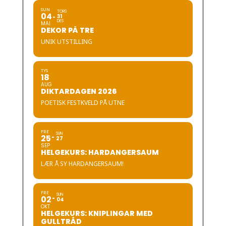
SUN
TORS
04
31
DES
MAI
DEKOR PÅ TRE
UNIK UTSTILLING
TYS
18
AUG
DIKTARDAGEN 2026
POETISK FESTKVELD PÅ UTNE
FRE
SUN
25
27
SEP
HELGEKURS: HARDANGERSAUM
LÆR Å SY HARDANGERSAUM!
FRE
SUN
02
04
OKT
HELGEKURS: KNIPLINGAR MED
GULLTRÅD