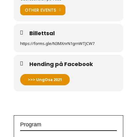
OTHER EVENTS
Billettsal
https://forms.gle/N3MXnrN1grnWTJCW7
Hending på Facebook
>>> UngOsa 2021
Program