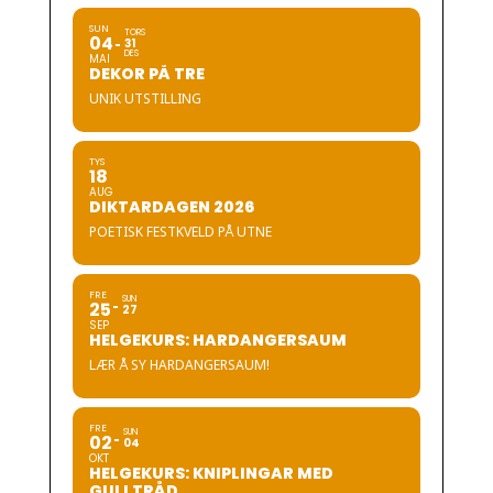
SUN
TORS
04
31
DES
MAI
DEKOR PÅ TRE
UNIK UTSTILLING
TYS
18
AUG
DIKTARDAGEN 2026
POETISK FESTKVELD PÅ UTNE
FRE
SUN
25
27
SEP
HELGEKURS: HARDANGERSAUM
LÆR Å SY HARDANGERSAUM!
FRE
SUN
02
04
OKT
HELGEKURS: KNIPLINGAR MED
GULLTRÅD