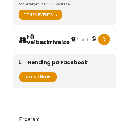
Storeteigen 20, 5610 Øystese
OTHER EVENTS
Få
Address - Sommarfest med Fog
Destination Address - Somm
veibeskrivelse
Hending på Facebook
>>> Sjekk ut
Program