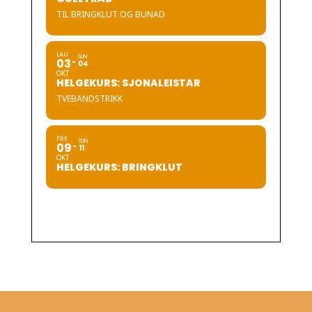
TIL BRINGKLUT OG BUNAD
LAU
SUN
03
04
OKT
HELGEKURS: SJONALEISTAR
TVEBANDSTRIKK
FRE
SUN
09
11
OKT
HELGEKURS: BRINGKLUT