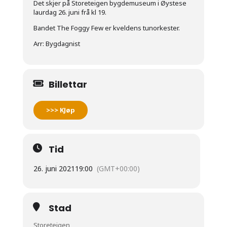
Det skjer på Storeteigen bygdemuseum i Øystese
laurdag 26. juni frå kl 19.
Bandet The Foggy Few er kveldens tunorkester.
Arr: Bygdagnist
Billettar
>>> KJøp
Tid
26. juni 2021
19:00
(GMT+00:00)
Stad
Storeteigen