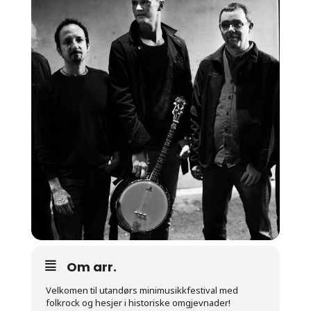
Om arr.
Velkomen til utandørs minimusikkfestival med
folkrock og hesjer i historiske omgjevnader!