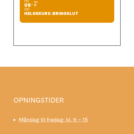
FRE
SUN
09
11
OKT
HELGEKURS: BRINGKLUT
OPNINGSTIDER
Måndag til fredag: kl. 9 – 15