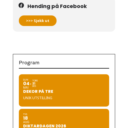
Hending på Facebook
>>> Sjekk ut
Program
SUN
TORS
04
31
DES
MAI
DEKOR PÅ TRE
UNIK UTSTILLING
TYS
18
AUG
DIKTARDAGEN 2026