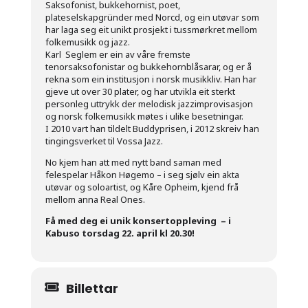
Saksofonist, bukkehornist, poet,
plateselskapgründer med Norcd, og ein utøvar som
har laga seg eit unikt prosjekt i tussmørkret mellom
folkemusikk og jazz.
Karl Seglem er ein av våre fremste
tenorsaksofonistar og bukkehornblåsarar, og er å
rekna som ein institusjon i norsk musikkliv. Han har
gjeve ut over 30 plater, og har utvikla eit sterkt
personleg uttrykk der melodisk jazzimprovisasjon
og norsk folkemusikk møtes i ulike besetningar.
I 2010 vart han tildelt Buddyprisen, i 2012 skreiv han
tingingsverket til Vossa Jazz.
No kjem han att med nytt band saman med
felespelar Håkon Høgemo – i seg sjølv ein akta
utøvar og soloartist, og Kåre Opheim, kjend frå
mellom anna Real Ones.
Få med deg ei unik konsertoppleving – i
Kabuso torsdag 22. april kl 20.30!
Billettar