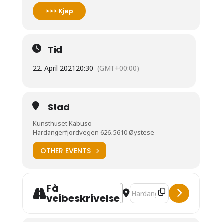
>>> Kjøp
Tid
22. April 2021
20:30
(GMT+00:00)
Stad
Kunsthuset Kabuso
Hardangerfjordvegen 626, 5610 Øystese
OTHER EVENTS
Få
Address - SEGLEM TRIO [ooHK
Destination Address - SEGLE
veibeskrivelse