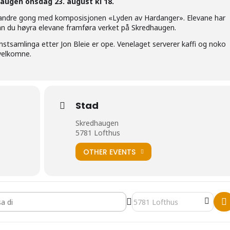
augen onsdag 23. august kl 18.
or andre gong med komposisjonen «Lyden av Hardanger». Elevane har
n du høyra elevane framføra verket på Skredhaugen.
nstsamlinga etter Jon Bleie er ope. Venelaget serverer kaffi og noko
 velkomne.
Stad
Skredhaugen
)
5781 Lofthus
OTHER EVENTS
 av Hardanger []
Destination Address - Lyden 