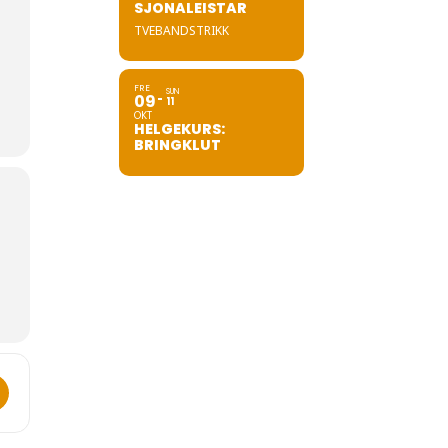
SJONALEISTAR
TVEBANDSTRIKK
FRE
SUN
09
11
OKT
HELGEKURS:
BRINGKLUT
av Hardanger []