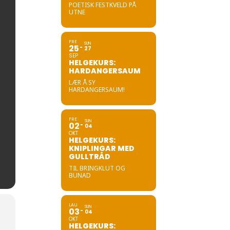
POETISK FESTKVELD PÅ
UTNE
FRE
SUN
25
27
SEP
HELGEKURS:
HARDANGERSAUM
LÆR Å SY
HARDANGERSAUM!
FRE
SUN
02
04
OKT
HELGEKURS:
KNIPLINGAR MED
GULLTRÅD
TIL BRINGKLUT OG
BUNAD
LAU
SUN
03
04
OKT
HELGEKURS: