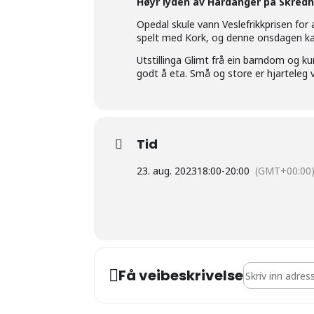
Høyr lyden av Hardanger på Skredh
Opedal skule vann Veslefrikkprisen f
spelt med Kork, og denne onsdagen ka
Utstillinga Glimt frå ein barndom og ku
godt å eta. Små og store er hjarteleg
Tid
23. aug. 2023
18:00
-
20:00
(GMT+00:00
Address - Lyden
Få veibeskrivelse