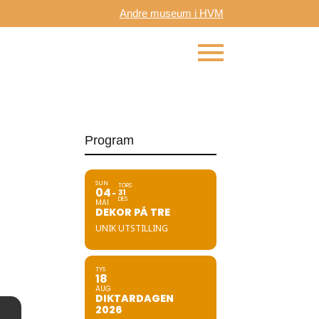
Andre museum i HVM
Program
SUN
TORS
04
31
DES
MAI
DEKOR PÅ TRE
UNIK UTSTILLING
TYS
18
AUG
DIKTARDAGEN
2026