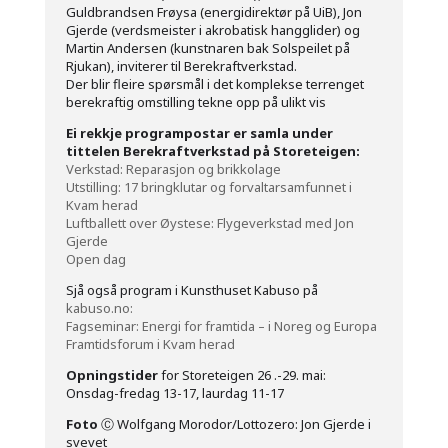
Guldbrandsen Frøysa (energidirektør på UiB), Jon
Gjerde (verdsmeister i akrobatisk hangglider) og
Martin Andersen (kunstnaren bak Solspeilet på
Rjukan), inviterer til Berekraftverkstad.
Der blir fleire spørsmål i det komplekse terrenget
berekraftig omstilling tekne opp på ulikt vis
Ei rekkje programpostar er samla under
tittelen Berekraftverkstad på Storeteigen:
Verkstad: Reparasjon og brikkolage
Utstilling: 17 bringklutar og forvaltarsamfunnet i
Kvam herad
Luftballett over Øystese: Flygeverkstad med Jon
Gjerde
Open dag
Sjå også program i Kunsthuset Kabuso på
kabuso.no:
Fagseminar: Energi for framtida – i Noreg og Europa
Framtidsforum i Kvam herad
Opningstider
for Storeteigen 26 .-29. mai:
Onsdag-fredag 13-17, laurdag 11-17
Foto
Ⓒ Wolfgang Morodor/Lottozero: Jon Gjerde i
svevet