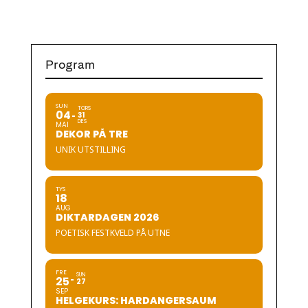
Program
SUN
TORS
04
31
DES
MAI
DEKOR PÅ TRE
UNIK UTSTILLING
TYS
18
AUG
DIKTARDAGEN 2026
POETISK FESTKVELD PÅ UTNE
FRE
SUN
25
27
SEP
HELGEKURS: HARDANGERSAUM