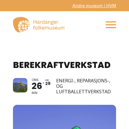
Andre museum i HVM
BEREKRAFTVERKSTAD
ONS
ENERGI-, REPARASJONS-,
LAU
26
29
OG
LUFTBALLETTVERKSTAD
MAI