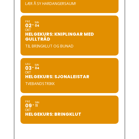
LÆR Å SY HARDANGERSAUM!
FRE
SUN
02
04
OKT
HELGEKURS: KNIPLINGAR MED
GULLTRÅD
TIL BRINGKLUT OG BUNAD
LAU
SUN
03
04
OKT
HELGEKURS: SJONALEISTAR
TVEBANDSTRIKK
FRE
SUN
09
11
OKT
HELGEKURS: BRINGKLUT