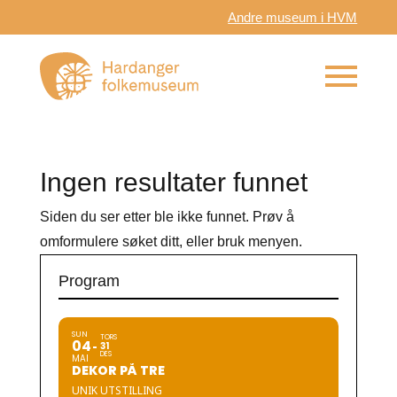
Andre museum i HVM
Ingen resultater funnet
Siden du ser etter ble ikke funnet. Prøv å
omformulere søket ditt, eller bruk menyen.
Program
SUN
TORS
04
31
DES
MAI
DEKOR PÅ TRE
UNIK UTSTILLING