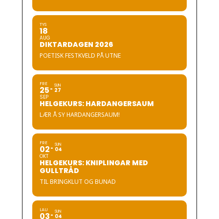
TYS
18
AUG
DIKTARDAGEN 2026
POETISK FESTKVELD PÅ UTNE
FRE
SUN
25
27
SEP
HELGEKURS: HARDANGERSAUM
LÆR Å SY HARDANGERSAUM!
FRE
SUN
02
04
OKT
HELGEKURS: KNIPLINGAR MED
GULLTRÅD
TIL BRINGKLUT OG BUNAD
LAU
SUN
03
04