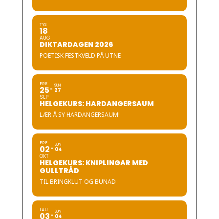
TYS
18
AUG
DIKTARDAGEN 2026
POETISK FESTKVELD PÅ UTNE
FRE
SUN
25
27
SEP
HELGEKURS: HARDANGERSAUM
LÆR Å SY HARDANGERSAUM!
FRE
SUN
02
04
OKT
HELGEKURS: KNIPLINGAR MED
GULLTRÅD
TIL BRINGKLUT OG BUNAD
LAU
SUN
03
04