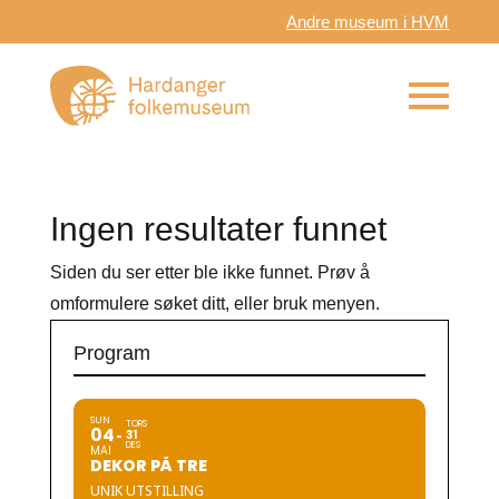
Andre museum i HVM
Ingen resultater funnet
Siden du ser etter ble ikke funnet. Prøv å
omformulere søket ditt, eller bruk menyen.
Program
SUN
TORS
04
31
DES
MAI
DEKOR PÅ TRE
UNIK UTSTILLING