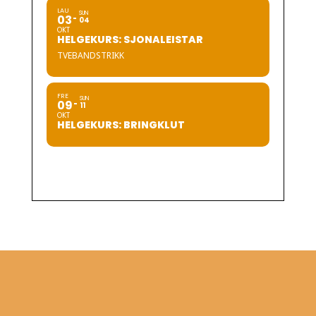
LAU
SUN
03
04
OKT
HELGEKURS: SJONALEISTAR
TVEBANDSTRIKK
FRE
SUN
09
11
OKT
HELGEKURS: BRINGKLUT