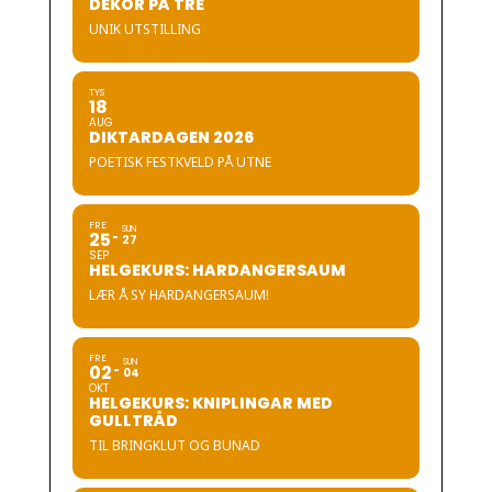
DEKOR PÅ TRE
UNIK UTSTILLING
TYS
18
AUG
DIKTARDAGEN 2026
POETISK FESTKVELD PÅ UTNE
FRE
SUN
25
27
SEP
HELGEKURS: HARDANGERSAUM
LÆR Å SY HARDANGERSAUM!
FRE
SUN
02
04
OKT
HELGEKURS: KNIPLINGAR MED
GULLTRÅD
TIL BRINGKLUT OG BUNAD