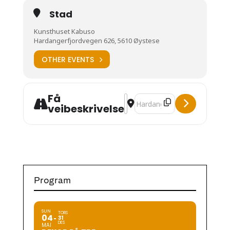
Stad
Kunsthuset Kabuso
Hardangerfjordvegen 626, 5610 Øystese
OTHER EVENTS
Få
Address - Utstillingsopning [7i
Destination Address - Utsti
veibeskrivelse
Program
SUN
TORS
04
31
DES
MAI