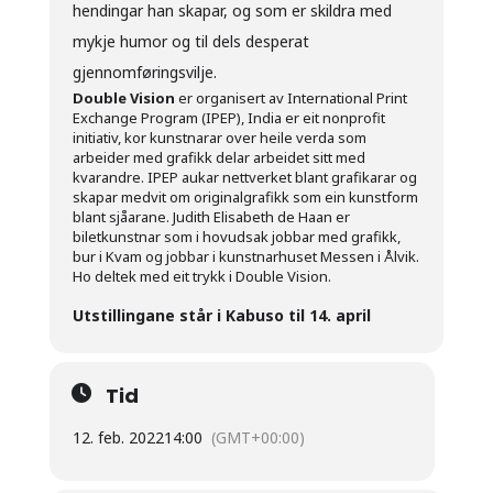
hendingar han skapar, og som er skildra med
mykje humor og til dels desperat
gjennomføringsvilje.
Double Vision
er organisert av International Print
Exchange Program (IPEP), India er eit nonprofit
initiativ, kor kunstnarar over heile verda som
arbeider med grafikk delar arbeidet sitt med
kvarandre. IPEP aukar nettverket blant grafikarar og
skapar medvit om originalgrafikk som ein kunstform
blant sjåarane. Judith Elisabeth de Haan er
biletkunstnar som i hovudsak jobbar med grafikk,
bur i Kvam og jobbar i kunstnarhuset Messen i Ålvik.
Ho deltek med eit trykk i Double Vision.
Utstillingane står i Kabuso til 14. april
Tid
12. feb. 2022
14:00
(GMT+00:00)