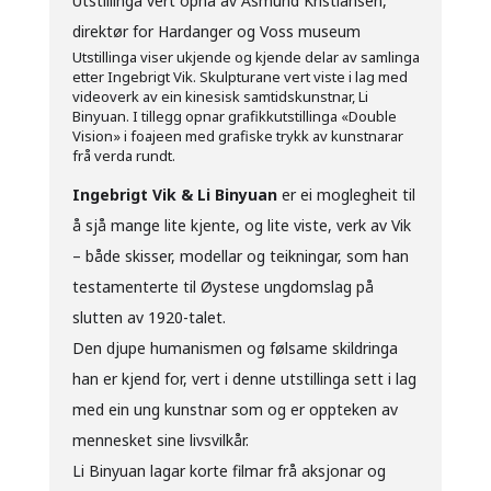
Utstillinga vert opna av Åsmund Kristiansen,
direktør for Hardanger og Voss museum
Utstillinga viser ukjende og kjende delar av samlinga
etter Ingebrigt Vik. Skulpturane vert viste i lag med
videoverk av ein kinesisk samtidskunstnar, Li
Binyuan. I tillegg opnar grafikkutstillinga «Double
Vision» i foajeen med grafiske trykk av kunstnarar
frå verda rundt.
Ingebrigt Vik & Li Binyuan
er ei moglegheit til
å sjå mange lite kjente, og lite viste, verk av Vik
– både skisser, modellar og teikningar, som han
testamenterte til Øystese ungdomslag på
slutten av 1920-talet.
Den djupe humanismen og følsame skildringa
han er kjend for, vert i denne utstillinga sett i lag
med ein ung kunstnar som og er oppteken av
mennesket sine livsvilkår.
Li Binyuan lagar korte filmar frå aksjonar og