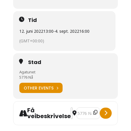
Tid
12. juni 2022
13:00
-
4. sept. 2022
16:00
(GMT+00:00)
Stad
Agatunet
5776 Nå
OTHER EVENTS
Få
Address - Utstilling: Ung og lo
Destination Address - Utsti
veibeskrivelse