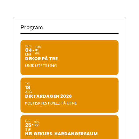
Program
SUN
TORS
04
31
DES
MAI
DEKOR PÅ TRE
UNIK UTSTILLING
TYS
18
AUG
DIKTARDAGEN 2026
POETISK FESTKVELD PÅ UTNE
FRE
SUN
25
27
SEP
HELGEKURS: HARDANGERSAUM