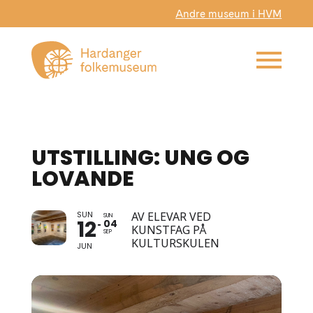
Andre museum i HVM
UTSTILLING: UNG OG
LOVANDE
SUN
AV ELEVAR VED
SUN
12
04
KUNSTFAG PÅ
SEP
KULTURSKULEN
JUN