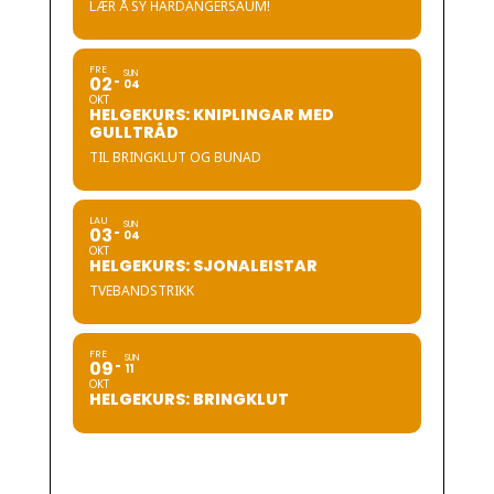
LÆR Å SY HARDANGERSAUM!
FRE
SUN
02
04
OKT
HELGEKURS: KNIPLINGAR MED
GULLTRÅD
TIL BRINGKLUT OG BUNAD
LAU
SUN
03
04
OKT
HELGEKURS: SJONALEISTAR
TVEBANDSTRIKK
FRE
SUN
09
11
OKT
HELGEKURS: BRINGKLUT