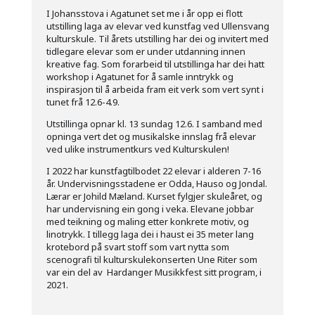
I Johansstova i Agatunet set me i år opp ei flott
utstilling laga av elevar ved kunstfag ved Ullensvang
kulturskule. Til årets utstilling har dei og invitert med
tidlegare elevar som er under utdanning innen
kreative fag. Som forarbeid til utstillinga har dei hatt
workshop i Agatunet for å samle inntrykk og
inspirasjon til å arbeida fram eit verk som vert synt i
tunet frå 12.6-4.9.
Utstillinga opnar kl. 13 sundag 12.6. I samband med
opninga vert det og musikalske innslag frå elevar
ved ulike instrumentkurs ved Kulturskulen!
I 2022 har kunstfagtilbodet 22 elevar i alderen 7-16
år. Undervisningsstadene er Odda, Hauso og Jondal.
Lærar er Johild Mæland. Kurset fylgjer skuleåret, og
har undervisning ein gong i veka. Elevane jobbar
med teikning og maling etter konkrete motiv, og
linotrykk. I tillegg laga dei i haust ei 35 meter lang
krotebord på svart stoff som vart nytta som
scenografi til kulturskulekonserten Une Riter som
var ein del av Hardanger Musikkfest sitt program, i
2021.