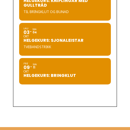
HELGEKURS: KNIPLINGAR MED
GULLTRÅD
TIL BRINGKLUT OG BUNAD
LAU
SUN
03
04
OKT
HELGEKURS: SJONALEISTAR
TVEBANDSTRIKK
FRE
SUN
09
11
OKT
HELGEKURS: BRINGKLUT