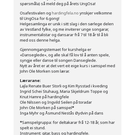
spørsmåla) så meld deg på årets UngOsa!
Osafestivalen og
hardingfela.no
ynskjer velkomne
til UngOsa for 6.gong!
Helgesamlinga er unik i sitt slag i den sørlege delen
av Vestland fylke, og me inviterer unge songarar,
instrumentalistar og dansarar frå 7 til 18 år til å bli
med oss denne helga.
Gjennomgangstemaet for kurshelga er
«Danseglede», og alle skal få lov til å anten spele,
syngje eller danse til songen Danseglede.
Nytt av året er at det vert eit eige kurs i samspel med
John Ole Morken som lærar.
Lærarane:
Lajla Renate Buer Storli og Kim Rysstad i kveding
Ingrid Schei Stuhaug, Maria Skjeldrum Toppe og
Knut Hamre på hardingfele
Ole Nilssen og Ingvild Seilen på toradar
John Ole Morken på samspel
*
Inga Myhr og Åsmund Nestås Øydvin på dans
*
Samspelgruppa: for deltakarar frå 12-18 år, som har
spelt ei stund.
Instrument: gitar, bass og hardingfele.