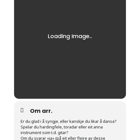
Om arr.
Er du glad i å syngje, eller kanskje du likar å dansa?
Spelar du hardingfele, toradar eller eit anna
instrument som t.d. gitar?
Om du svarar «ja» (på eit eller fleire av desse