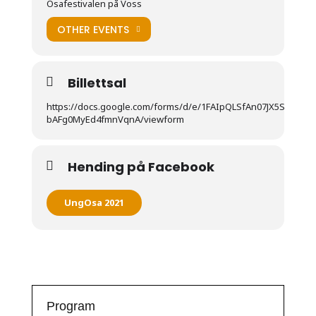
Osafestivalen på Voss
OTHER EVENTS
Billettsal
https://docs.google.com/forms/d/e/1FAIpQLSfAn07JX5SsSP7i
bAFg0MyEd4fmnVqnA/viewform
Hending på Facebook
UngOsa 2021
Program