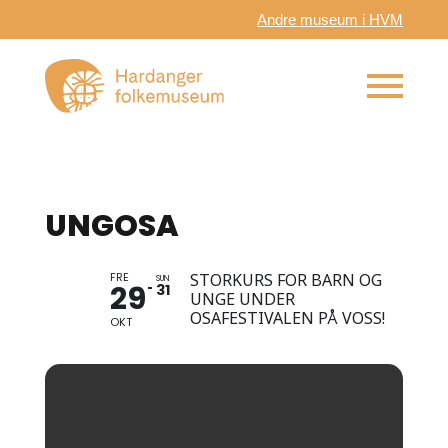
Andre museum i HVM
UNGOSA
FRE
STORKURS FOR BARN OG
SUN
29
31
UNGE UNDER
OSAFESTIVALEN PÅ VOSS!
OKT