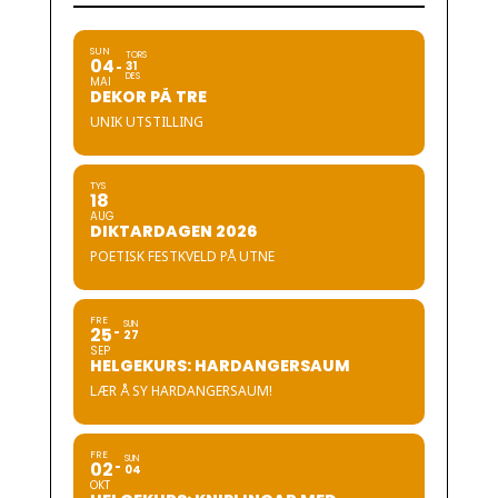
SUN
TORS
04
31
DES
MAI
DEKOR PÅ TRE
UNIK UTSTILLING
TYS
18
AUG
DIKTARDAGEN 2026
POETISK FESTKVELD PÅ UTNE
FRE
SUN
25
27
SEP
HELGEKURS: HARDANGERSAUM
LÆR Å SY HARDANGERSAUM!
FRE
SUN
02
04
OKT