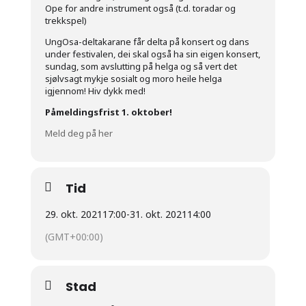
Ope for andre instrument også (t.d. toradar og
trekkspel)
UngOsa-deltakarane får delta på konsert og dans
under festivalen, dei skal også ha sin eigen konsert,
sundag, som avslutting på helga og så vert det
sjølvsagt mykje sosialt og moro heile helga
igjennom! Hiv dykk med!
Påmeldingsfrist 1. oktober!
Meld deg på her
Tid
29. okt. 2021
17:00
-
31. okt. 2021
14:00
(GMT+00:00)
Stad