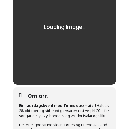
Om arr.
Ein laurdagskveld med Tønes duo – aiai!
Hald av
28. oktober og still med gensaren rett veg kl 20 – for
songar om yatzy, bondeliv og waldorfsalat og slikt.
Det er ei god stund sidan Tønes og Erlend Aasland