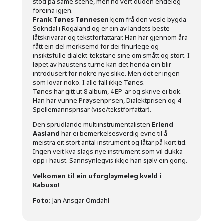
stod på same scene, men no vert duoen endeleg
foreina igjen.
Frank Tønes Tønnesen
kjem frå den vesle bygda
Sokndal i Rogaland og er ein av landets beste
låtskrivarar og tekstforfattarar. Han har gjennom åra
fått ein del merksemd for dei finurlege og
insiktsfulle dialekt-tekstane sine om smått og stort. I
løpet av haustens turne kan det henda ein blir
introdusert for nokre nye slike. Men det er ingen
som lovar noko. I alle fall ikkje Tønes.
Tønes har gitt ut 8 album, 4 EP-ar og skrive ei bok.
Han har vunne Prøysenprisen, Dialektprisen og 4
Spellemannsprisar (vise/tekstforfattar).
Den sprudlande multiinstrumentalisten
Erlend
Aasland
har ei bemerkelsesverdig evne til å
meistra eit stort antal instrument og låtar på kort tid.
Ingen veit kva slags nye instrument som vil dukka
opp i haust. Sannsynlegvis ikkje han sjølv ein gong.
Velkomen til ein uforgløymeleg kveld i
Kabuso!
Foto:
Jan Ansgar Omdahl