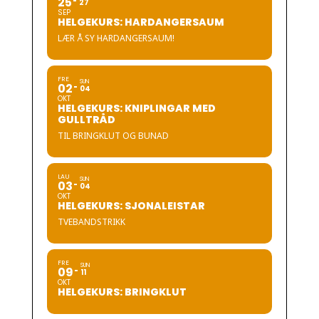
25
27
SEP
HELGEKURS: HARDANGERSAUM
LÆR Å SY HARDANGERSAUM!
FRE
SUN
02
04
OKT
HELGEKURS: KNIPLINGAR MED
GULLTRÅD
TIL BRINGKLUT OG BUNAD
LAU
SUN
03
04
OKT
HELGEKURS: SJONALEISTAR
TVEBANDSTRIKK
FRE
SUN
09
11
OKT
HELGEKURS: BRINGKLUT