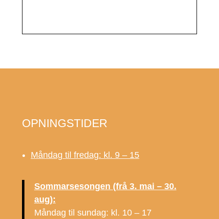
OPNINGSTIDER
Måndag til fredag: kl. 9 – 15
Sommarsesongen (frå 3. mai – 30.
aug):
Måndag til sundag: kl. 10 – 17