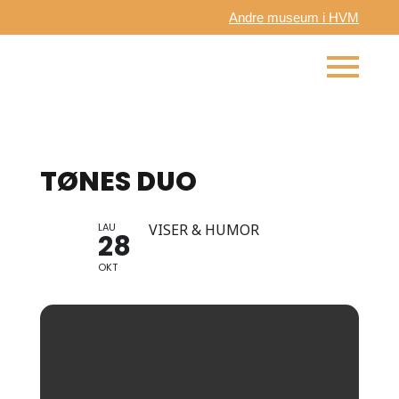
Andre museum i HVM
TØNES DUO
LAU
VISER & HUMOR
28
OKT