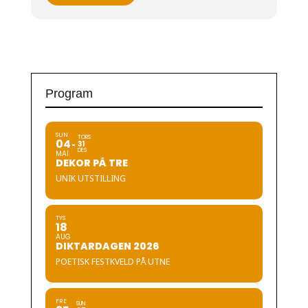
Program
SUN
TORS
04
31
DES
MAI
DEKOR PÅ TRE
UNIK UTSTILLING
TYS
18
AUG
DIKTARDAGEN 2026
POETISK FESTKVELD PÅ UTNE
FRE
SUN