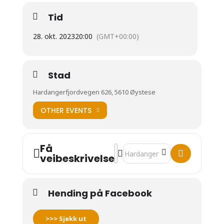
Tid
28. okt. 2023
20:00
(GMT+00:00)
Stad
Hardangerfjordvegen 626, 5610 Øystese
OTHER EVENTS
Få
Address - Tønes duo [kdZ0sZjjN]
Destination Address - Tønes d
veibeskrivelse
Hending på Facebook
>>> Sjekk ut