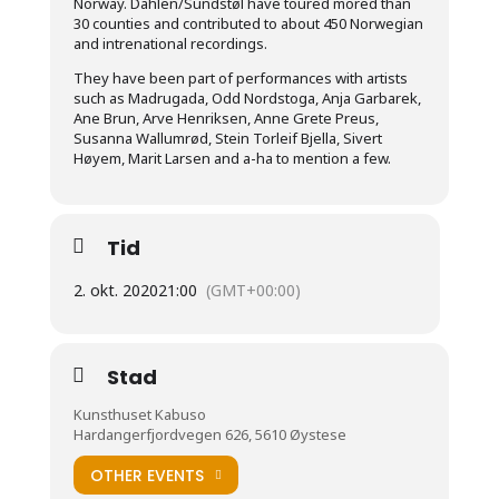
Norway. Dahlen/Sundstøl have toured mored than
30 counties and contributed to about 450 Norwegian
and intrenational recordings.
They have been part of performances with artists
such as Madrugada, Odd Nordstoga, Anja Garbarek,
Ane Brun, Arve Henriksen, Anne Grete Preus,
Susanna Wallumrød, Stein Torleif Bjella, Sivert
Høyem, Marit Larsen and a-ha to mention a few.
Tid
2. okt. 2020
21:00
(GMT+00:00)
Stad
Kunsthuset Kabuso
Hardangerfjordvegen 626, 5610 Øystese
OTHER EVENTS