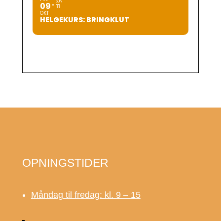
SUN
09
11
OKT
HELGEKURS: BRINGKLUT
OPNINGSTIDER
Måndag til fredag: kl. 9 – 15