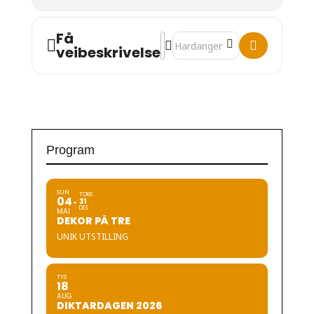
Få
Address - Sundstøl & Dahlen [5Vj
Destination Address - Sundstø
veibeskrivelse
Program
SUN
TORS
04
31
DES
MAI
DEKOR PÅ TRE
UNIK UTSTILLING
TYS
18
AUG
DIKTARDAGEN 2026