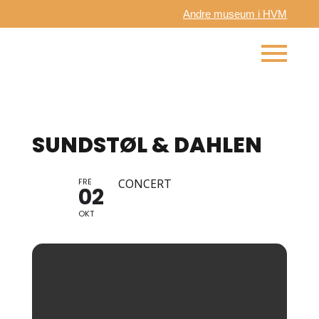
Andre museum i HVM
SUNDSTØL & DAHLEN
FRE
CONCERT
02
OKT