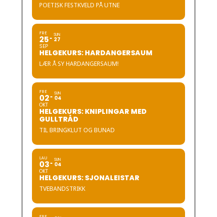
POETISK FESTKVELD PÅ UTNE
FRE
SUN
25
27
SEP
HELGEKURS: HARDANGERSAUM
LÆR Å SY HARDANGERSAUM!
FRE
SUN
02
04
OKT
HELGEKURS: KNIPLINGAR MED
GULLTRÅD
TIL BRINGKLUT OG BUNAD
LAU
SUN
03
04
OKT
HELGEKURS: SJONALEISTAR
TVEBANDSTRIKK
FRE