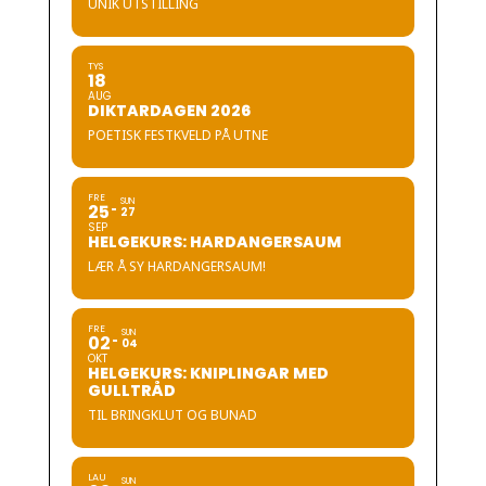
UNIK UTSTILLING
TYS
18
AUG
DIKTARDAGEN 2026
POETISK FESTKVELD PÅ UTNE
FRE
SUN
25
27
SEP
HELGEKURS: HARDANGERSAUM
LÆR Å SY HARDANGERSAUM!
FRE
SUN
02
04
OKT
HELGEKURS: KNIPLINGAR MED
GULLTRÅD
TIL BRINGKLUT OG BUNAD
LAU
SUN