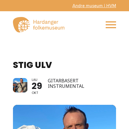
Andre museum i HVM
STIG ULV
LAU
GITARBASERT
29
INSTRUMENTAL
OKT