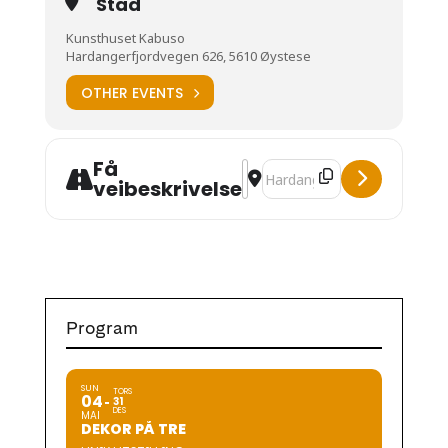
Stad
Kunsthuset Kabuso
Hardangerfjordvegen 626, 5610 Øystese
OTHER EVENTS
Få
Address - Stig Ulv [lxp2tmob1]
Destination Address - Stig U
veibeskrivelse
Program
SUN
TORS
04
31
DES
MAI
DEKOR PÅ TRE