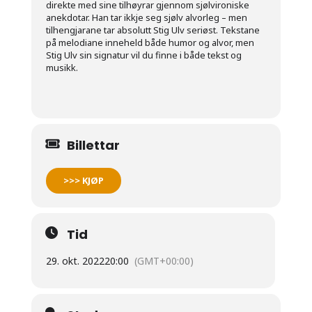
direkte med sine tilhøyrar gjennom sjølvironiske
anekdotar. Han tar ikkje seg sjølv alvorleg – men
tilhengjarane tar absolutt Stig Ulv seriøst. Tekstane
på melodiane inneheld både humor og alvor, men
Stig Ulv sin signatur vil du finne i både tekst
og
musikk.
Billettar
>>> KJØP
Tid
29. okt. 2022
20:00
(GMT+00:00)