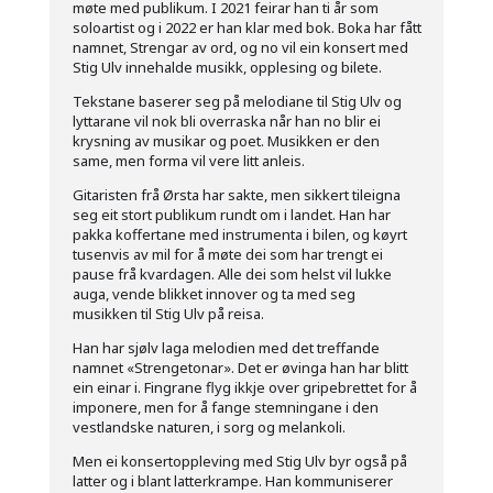
møte med publikum. I 2021 feirar han ti år som
soloartist og i 2022 er han klar med bok. Boka har fått
namnet, Strengar av ord, og no vil ein konsert med
Stig Ulv innehalde musikk, opplesing og bilete.
Tekstane baserer seg på melodiane til Stig Ulv og
lyttarane vil nok bli overraska når han no blir ei
krysning av musikar og poet. Musikken er den
same, men forma vil vere litt anleis.
Gitaristen frå Ørsta har sakte, men sikkert tileigna
seg eit stort publikum rundt om i landet. Han har
pakka koffertane med instrumenta i bilen, og køyrt
tusenvis av mil for å møte dei som har trengt ei
pause frå kvardagen. Alle dei som helst vil lukke
auga, vende blikket innover og ta med seg
musikken til Stig Ulv på reisa.
Han har sjølv laga melodien med det treffande
namnet «Strengetonar». Det er øvinga han har blitt
ein einar i. Fingrane flyg ikkje over gripebrettet for å
imponere, men for å fange stemningane i den
vestlandske naturen, i sorg og melankoli.
Men ei konsertoppleving med Stig Ulv byr også på
latter og i blant latterkrampe. Han kommuniserer