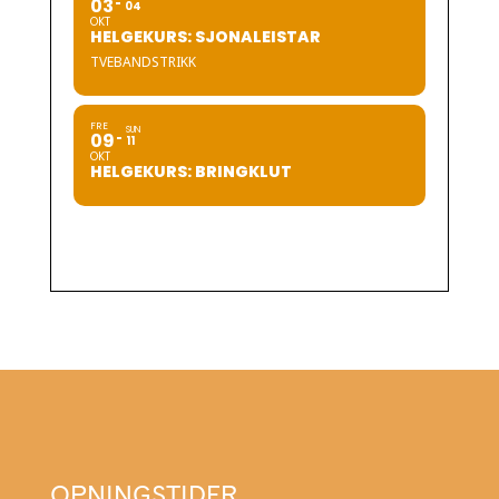
03
04
OKT
HELGEKURS: SJONALEISTAR
TVEBANDSTRIKK
FRE
SUN
09
11
OKT
HELGEKURS: BRINGKLUT
OPNINGSTIDER