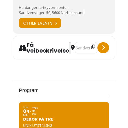
Hardanger fartøyvernsenter
Sandvenvegen 50, 5600 Norheimsund
OTHER EVENTS
Få
Address - Søknadshjelp for huse
Destination Address - Søkn
veibeskrivelse
Program
SUN
TORS
04
31
DES
MAI
DEKOR PÅ TRE
UNIK UTSTILLING