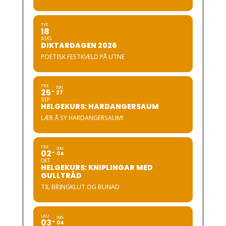
TYS
18
AUG
DIKTARDAGEN 2026
POETISK FESTKVELD PÅ UTNE
FRE
SUN
25
27
SEP
HELGEKURS: HARDANGERSAUM
LÆR Å SY HARDANGERSAUM!
FRE
SUN
02
04
OKT
HELGEKURS: KNIPLINGAR MED
GULLTRÅD
TIL BRINGKLUT OG BUNAD
LAU
SUN
03
04