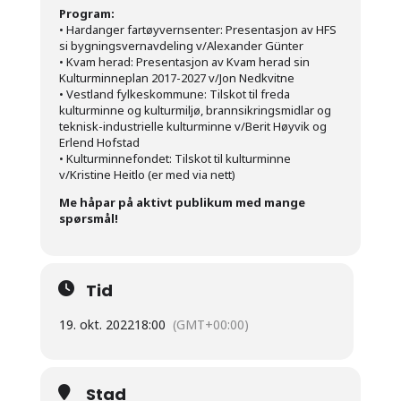
Program:
•
Hardanger fartøyvernsenter: Presentasjon av HFS
si bygningsvernavdeling v/Alexander Günter
•
Kvam herad: Presentasjon av Kvam herad sin
Kulturminneplan 2017-2027 v/Jon Nedkvitne
•
Vestland fylkeskommune: Tilskot til freda
kulturminne og kulturmiljø, brannsikringsmidlar og
teknisk-industrielle kulturminne v/Berit Høyvik og
Erlend Hofstad
•
Kulturminnefondet: Tilskot til kulturminne
v/Kristine Heitlo (er med via nett)
Me håpar på aktivt publikum med mange
spørsmål!
Tid
19. okt. 2022
18:00
(GMT+00:00)
Stad