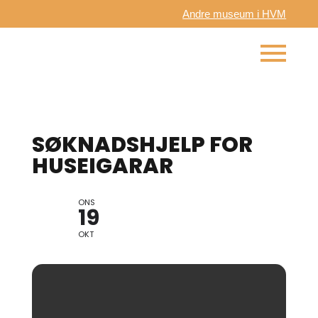
Andre museum i HVM
SØKNADSHJELP FOR
HUSEIGARAR
ONS
19
OKT