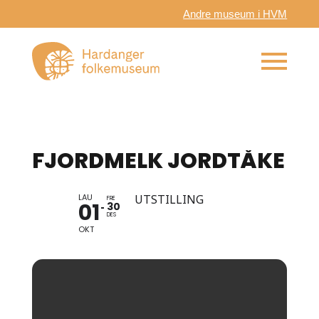
Andre museum i HVM
FJORDMELK JORDTÅKE
LAU
UTSTILLING
FRE
01
30
DES
OKT