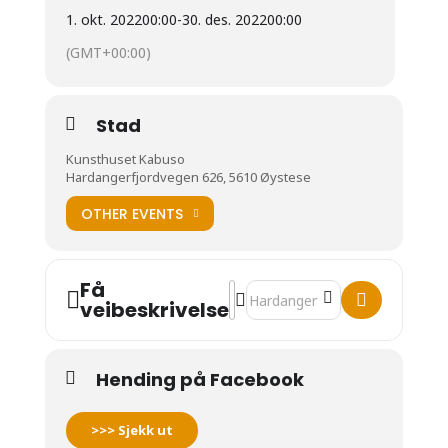
1. okt. 2022
00:00
-
30. des. 2022
00:00
(GMT+00:00)
Stad
Kunsthuset Kabuso
Hardangerfjordvegen 626, 5610 Øystese
OTHER EVENTS
Få
Address - Fjordmelk Jordtåke [53
Destination Address - Fjordme
veibeskrivelse
Hending på Facebook
>>> Sjekk ut