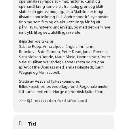
spørsmåla i symposiet – mat, historie, kunst og
spørsmål kring korleis eit framtidig grønt og blått
skifte kan gjerast mogleg. Jakta Mathilde er tungt
tilstade som teikning i 1:1. Andre spor frå symposiet
finn me som film og objekt. Utstillinga får òg eit
påfyll av kunstverk undervegs, og med det kjem nye
inntrykk til og sett utstillinga i rørsle.
(F)jorden-deltakarar:
Sabine Popp, Anna Liljedal, Ingela Ihrmann,
Bobrikova & de Carmen, Peter Dean, Jonas Bentzer,
Sara Nielsen Bonde, Marie Skeie, Hannes Norr, Inger
Valeur, Håkan Wallander, Hanne Frosta og gruppa
(p)Art of the Biomass med Janna Holmstedt, Karin
Wegsjö og Malin Lobell.
Støtta av Vestland fylkeskommune,
Billedkunstnernes vederlagsfond, Regionale midler
frå kunstsentrene i Norge og Nordisk kulturfond.
>>> Sjå nettstaden for Skifte.Land
Tid