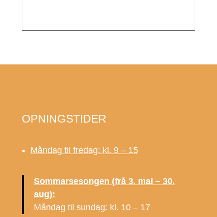
OPNINGSTIDER
Måndag til fredag: kl. 9 – 15
Sommarsesongen (frå 3. mai – 30.
aug):
Måndag til sundag: kl. 10 – 17