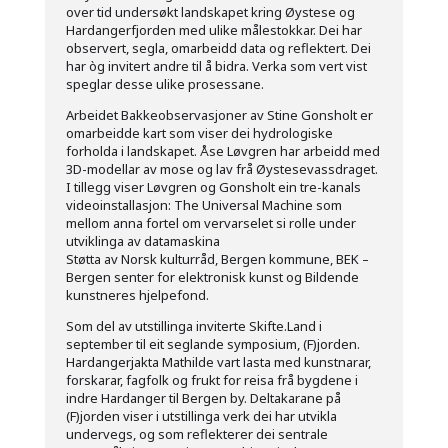
over tid undersøkt landskapet kring Øystese og
Hardangerfjorden med ulike målestokkar. Dei har
observert, segla, omarbeidd data og reflektert. Dei
har òg invitert andre til å bidra. Verka som vert vist
speglar desse ulike prosessane.
Arbeidet Bakkeobservasjoner av Stine Gonsholt er
omarbeidde kart som viser dei hydrologiske
forholda i landskapet. Åse Løvgren har arbeidd med
3D-modellar av mose og lav frå Øystesevassdraget.
I tillegg viser Løvgren og Gonsholt ein tre-kanals
videoinstallasjon: The Universal Machine som
mellom anna fortel om vervarselet si rolle under
utviklinga av datamaskina
Støtta av Norsk kulturråd, Bergen kommune, BEK –
Bergen senter for elektronisk kunst og Bildende
kunstneres hjelpefond.
Som del av utstillinga inviterte Skifte.Land i
september til eit seglande symposium, (F)jorden.
Hardangerjakta Mathilde vart lasta med kunstnarar,
forskarar, fagfolk og frukt for reisa frå bygdene i
indre Hardanger til Bergen by. Deltakarane på
(F)jorden viser i utstillinga verk dei har utvikla
undervegs, og som reflekterer dei sentrale