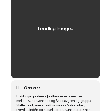
Om arr.
Utstillinga Fjordmelk Jordtåke er eit samarbeid
mellom Stine Gonsholt og Åse Løvgren og gruppa
Skifte.Land, som er sett saman av Malin Lobell,
Frøydis Lindén og Sidsel Bonde. Kunstnarane har