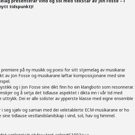
elag presenterar Vind og sol med tekstar av Jon Fosse – i
nytt tidspunkt)!
premiere på ny musikk og poesi for sitt stjernelag av musikarar.
ikt av Jon Fosse og musikarane løftar komposisjonane med sine
spel.
mystikk og i Jon Fosse sine dikt finn ho ein klangbotn som resonnerar.
kjer og å setja det tidlause aspektet i dikta inn i vår tid med
uttrykk. Dei er alle solister av ypperste klasse med eigne ensemble
r i seg sjølv og saman med dei veletablerte ECM-musikarane er ho
e sine tidlause vestlandslandskap i vind, sol, hav og himmel.
 det vanlege!</p style=»text-color:#C1002a;»>