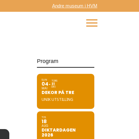
Andre museum i HVM
Program
SUN
TORS
04
31
DES
MAI
DEKOR PÅ TRE
UNIK UTSTILLING
TYS
18
AUG
DIKTARDAGEN
2026