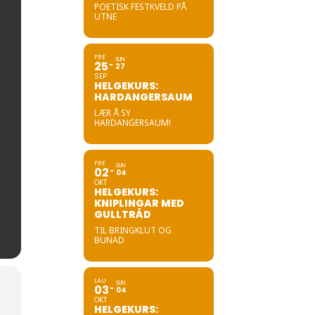
POETISK FESTKVELD PÅ
UTNE
FRE
SUN
25
27
SEP
HELGEKURS:
HARDANGERSAUM
LÆR Å SY
HARDANGERSAUM!
FRE
SUN
02
04
OKT
HELGEKURS:
KNIPLINGAR MED
GULLTRÅD
TIL BRINGKLUT OG
BUNAD
LAU
SUN
03
04
OKT
HELGEKURS: