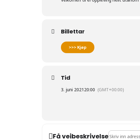
Billettar
>>> Kjøp
Tid
3. juni 2021
20:00
(GMT+00:00)
Address - Sinikk
Få veibeskrivelse