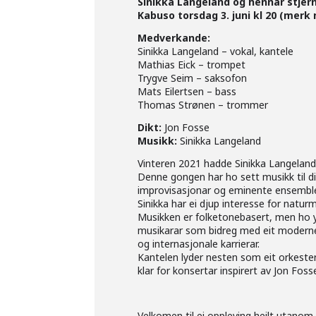
Sinikka Langeland og hennar stjern
Kabuso torsdag 3. juni kl 20 (merk 
Medverkande:
Sinikka Langeland – vokal, kantele
Mathias Eick – trompet
Trygve Seim – saksofon
Mats Eilertsen – bass
Thomas Strønen – trommer
Dikt:
Jon Fosse
Musikk:
Sinikka Langeland
Vinteren 2021 hadde Sinikka Langeland 
Denne gongen har ho sett musikk til d
improvisasjonar og eminente ensemble
Sinikka har ei djup interesse for natur
Musikken er folketonebasert, men ho yns
musikarar som bidreg med eit moderne 
og internasjonale karrierar.
Kantelen lyder nesten som eit orkeste
klar for konsertar inspirert av Jon Foss
Velkomen til ei oppleving heilt utanom