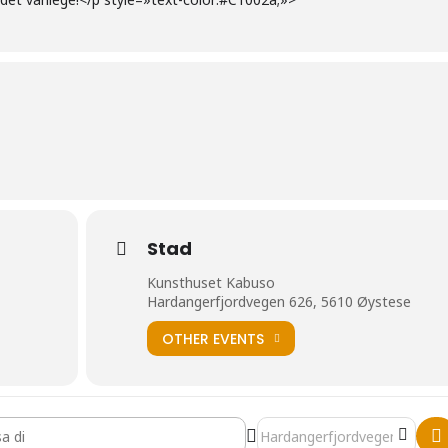
Stad
Kunsthuset Kabuso
Hardangerfjordvegen 626, 5610 Øystese
OTHER EVENTS
a Langeland - Vind og sol []
Destination Address - Sinikka 