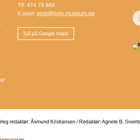
Tlf: 474 79 884
E-post:
post@hvm.museum.no
.
Sjå på Google maps
.
dar
eg redaktør: Åsmund Kristiansen / Redaktør: Agnete B. Sivert
folkemuseum