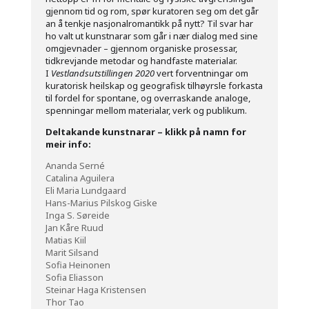
gjennom tid og rom, spør kuratoren seg om det går
an å tenkje nasjonalromantikk på nytt? Til svar har
ho valt ut kunstnarar som går i nær dialog med sine
omgjevnader – gjennom organiske prosessar,
tidkrevjande metodar og handfaste materialar.
I
Vestlandsutstillingen
2020
vert forventningar om
kuratorisk heilskap og geografisk tilhøyrsle forkasta
til fordel for spontane, og overraskande analoge,
spenningar mellom materialar, verk og publikum.
Deltakande kunstnarar – klikk på namn for
meir info:
Ananda Serné
Catalina Aguilera
Eli Maria Lundgaard
Hans-Marius Pilskog Giske
Inga S. Søreide
Jan Kåre Ruud
Matias Kiil
Marit Silsand
Sofia Heinonen
Sofia Eliasson
Steinar Haga Kristensen
Thor Tao