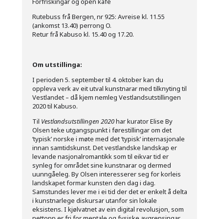
Forfriskingar og open kafé
Rutebuss frå Bergen, nr 925: Avreise kl. 11.55
(ankomst 13.40) perrong O.
Retur frå Kabuso kl. 15.40 og 17.20.
Om utstillinga:
I perioden 5. september til 4. oktober kan du
oppleva verk av eit utval kunstnarar med tilknyting til
Vestlandet – då kjem nemleg Vestlandsutstillingen
2020 til Kabuso.
Til
Vestlandsutstillingen 2020
har kurator Elise By
Olsen teke utgangspunkt i førestillingar om det
‘typisk’ norske i møte med det ‘typisk’ internasjonale
innan samtidskunst. Det vestlandske landskap er
levande nasjonalromantikk som til eikvar tid er
synleg for området sine kunstnarar og dermed
uunngåeleg. By Olsen interesserer seg for korleis
landskapet formar kunsten den dag i dag.
Samstundes lever me i ei tid der det er enkelt å delta
i kunstnarlege diskursar utanfor sin lokale
eksistens. I kjølvatnet av ein digital revolusjon, som
nettopp er fri for mentale og fysiske avgrensingar