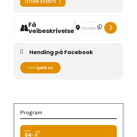
OTHER EVENTS
Få
Address - Utstillingsopning [f
Destination Address - Utstil
veibeskrivelse
Hending på Facebook
>>> Sjekk ut
Program
SUN
TORS
04
31