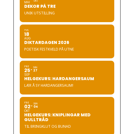
DES
MAI
DEKOR PÅ TRE
UNIK UTSTILLING
TYS
18
AUG
DIKTARDAGEN 2026
POETISK FESTKVELD PÅ UTNE
FRE
SUN
25
27
SEP
HELGEKURS: HARDANGERSAUM
LÆR Å SY HARDANGERSAUM!
FRE
SUN
02
04
OKT
HELGEKURS: KNIPLINGAR MED
GULLTRÅD
TIL BRINGKLUT OG BUNAD