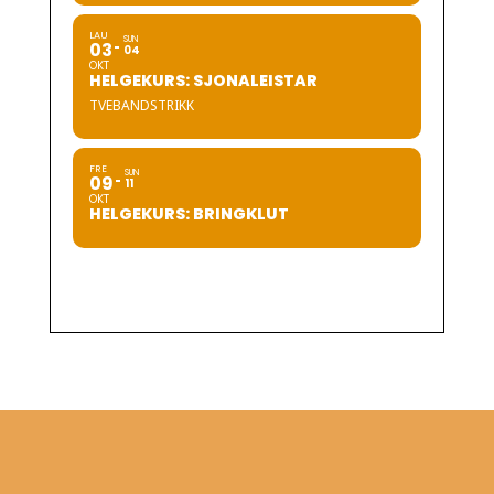
LAU
SUN
03
04
OKT
HELGEKURS: SJONALEISTAR
TVEBANDSTRIKK
FRE
SUN
09
11
OKT
HELGEKURS: BRINGKLUT