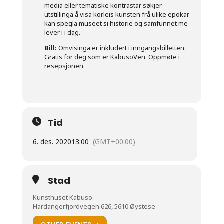
media eller tematiske kontrastar søkjer
utstillinga å visa korleis kunsten frå ulike epokar
kan spegla museet si historie og samfunnet me
lever i i dag.
Bill:
Omvisinga er inkludert i inngangsbilletten.
Gratis for deg som er KabusoVen. Oppmøte i
resepsjonen.
Tid
6. des. 2020
13:00
(GMT+00:00)
Stad
Kunsthuset Kabuso
Hardangerfjordvegen 626, 5610 Øystese