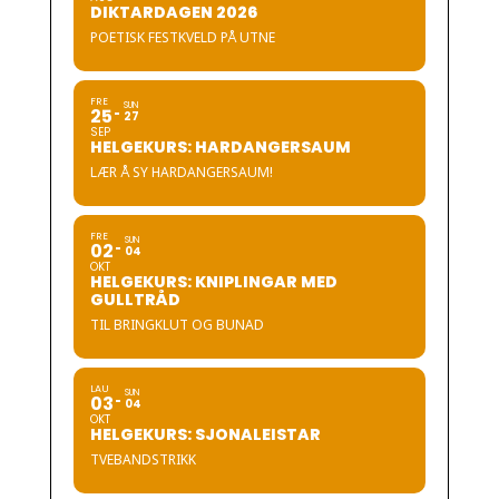
DIKTARDAGEN 2026
POETISK FESTKVELD PÅ UTNE
FRE
SUN
25
27
SEP
HELGEKURS: HARDANGERSAUM
LÆR Å SY HARDANGERSAUM!
FRE
SUN
02
04
OKT
HELGEKURS: KNIPLINGAR MED
GULLTRÅD
TIL BRINGKLUT OG BUNAD
LAU
SUN
03
04
OKT
HELGEKURS: SJONALEISTAR
TVEBANDSTRIKK