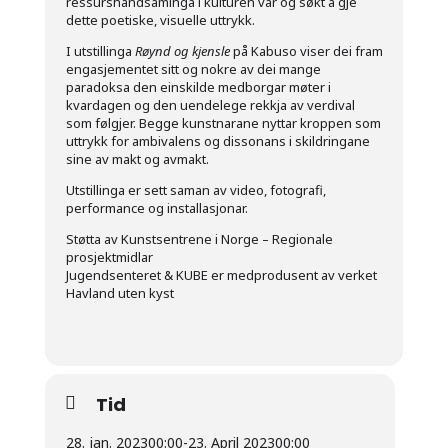
ressurshandsaminga i kulturen vår og søkt å gje
dette poetiske, visuelle uttrykk.
I utstillinga
Røynd og kjensle
på Kabuso viser dei fram
engasjementet sitt og nokre av dei mange
paradoksa den einskilde medborgar møter i
kvardagen og den uendelege rekkja av verdival
som følgjer. Begge kunstnarane nyttar kroppen som
uttrykk for ambivalens og dissonans i skildringane
sine av makt og avmakt.
Utstillinga er sett saman av video, fotografi,
performance og installasjonar.
Støtta av Kunstsentrene i Norge – Regionale
prosjektmidlar
Jugendsenteret & KUBE er medprodusent av verket
Havland uten kyst
Tid
28. jan. 2023
00:00
-
23. April 2023
00:00