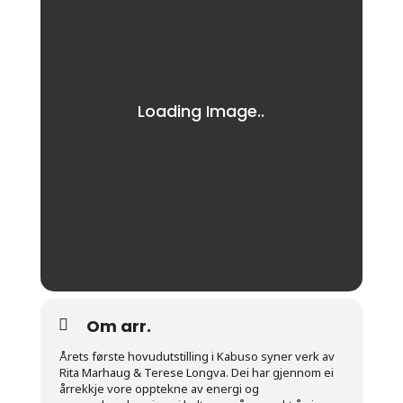
Om arr.
Årets første hovudutstilling i Kabuso syner verk av
Rita Marhaug & Terese Longva. Dei har gjennom ei
årrekkje vore opptekne av energi og