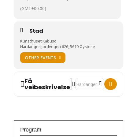
(GMT+00:00)
Stad
Kunsthuset Kabuso
Hardangerfjordvegen 626, 5610 Øystese
OTHER EVENTS
Få
Address - Rita Marhaug & Terese
Destination Address - Rita Ma
veibeskrivelse
Program