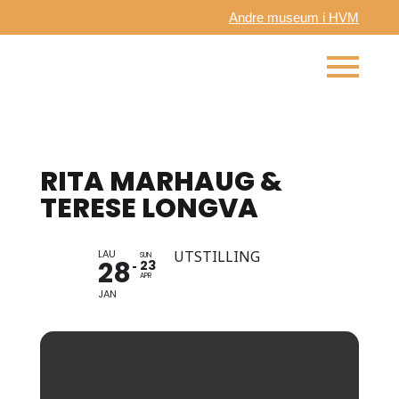
Andre museum i HVM
RITA MARHAUG &
TERESE LONGVA
LAU
UTSTILLING
SUN
28
23
APR
JAN