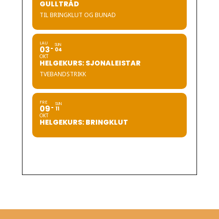
GULLTRÅD
TIL BRINGKLUT OG BUNAD
LAU
SUN
03
04
OKT
HELGEKURS: SJONALEISTAR
TVEBANDSTRIKK
FRE
SUN
09
11
OKT
HELGEKURS: BRINGKLUT