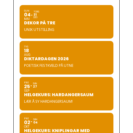
SUN
TORS
04
31
DES
MAI
DEKOR PÅ TRE
UNIK UTSTILLING
TYS
18
AUG
DIKTARDAGEN 2026
POETISK FESTKVELD PÅ UTNE
FRE
SUN
25
27
SEP
HELGEKURS: HARDANGERSAUM
LÆR Å SY HARDANGERSAUM!
FRE
SUN
02
04
OKT
HELGEKURS: KNIPLINGAR MED