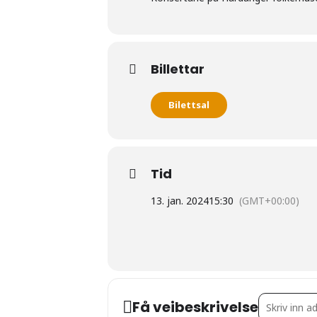
Billettar
Bilettsal
Tid
13. jan. 2024
15:30
(GMT+00:00)
Address - Laj
Få veibeskrivelse