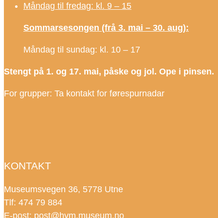
Måndag til fredag: kl. 9 – 15
Sommarsesongen (frå 3. mai – 30. aug):
Måndag til sundag: kl. 10 – 17
Stengt på 1. og 17. mai, påske og jol. Ope i pinsen.
For grupper: Ta kontakt for førespurnadar
KONTAKT
Museumsvegen 36, 5778 Utne
Tlf: 474 79 884
E-post:
post@hvm.museum.no