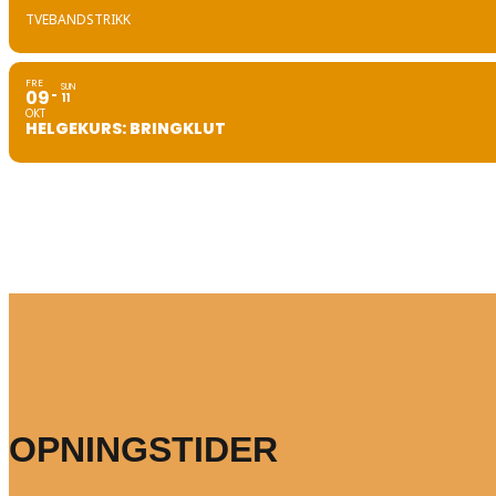
TVEBANDSTRIKK
FRE
SUN
09
11
OKT
HELGEKURS: BRINGKLUT
OPNINGSTIDER