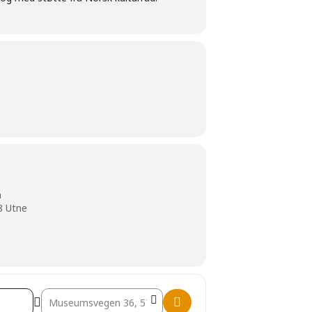
m
8 Utne
Destination Address - Lajla Storli og Anita Bråvoll []