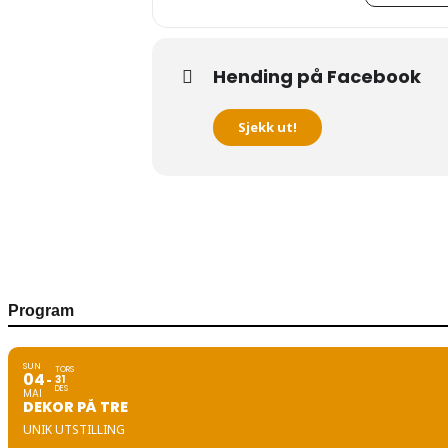
Hending på Facebook
Sjekk ut!
Program
SUN
TORS
04
31
DES
MAI
DEKOR PÅ TRE
UNIK UTSTILLING