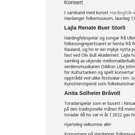
Konsert
I samband med kurset
Hardingfolk
v
Hardanger folkemuseum, laurdag 13. j
Lajla Renate Buer Storli
Hardingfelespelar og songar frå Ulle
folkesongrepertoaret er henta frå fl
Rauland, og ho er ein mykje nytta pe
fast ved Ole Bull Akademiet. Lajla 
samling av ukjende mellomalderballa
verdensmusikaren Oddrun Lilja Johns
for Kulturtanken og spelt konsertar
opptrådd ved ulike festivalar i inn
Kunstnerstipend som folkekunstnar 
Anita Solheim Bråvoll
Toradarspelar som er busett i Kinsar
på den tradisjonelle måten frå meiste
toradar då ho var ni år. I 2022 gav
Hjarteleg velkomne alle!
Konsertane på Hardanger folkemuse