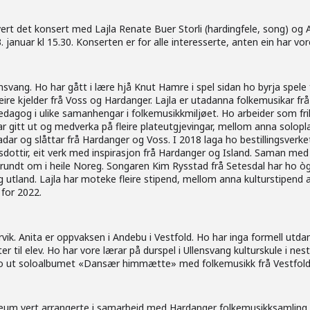
ert det konsert med Lajla Renate Buer Storli (hardingfele, song) og A
anuar kl 15.30. Konserten er for alle interesserte, anten ein har vore
nsvang. Ho har gått i lære hjå Knut Hamre i spel sidan ho byrja spele
eire kjelder frå Voss og Hardanger. Lajla er utadanna folkemusikar fr
dagog i ulike samanhengar i folkemusikkmiljøet. Ho arbeider som frilan
har gitt ut og medverka på fleire plateutgjevingar, mellom anna solo
dar og slåttar frå Hardanger og Voss. I 2018 laga ho bestillingsve
dottir, eit verk med inspirasjon frå Hardanger og Island. Saman med
 rundt om i heile Noreg. Songaren Kim Rysstad frå Setesdal har ho ò
- og utland. Lajla har moteke fleire stipend, mellom anna kulturstip
for 2022.
vik. Anita er oppvaksen i Andebu i Vestfold. Ho har inga formell utda
r til elev. Ho har vore lærar på durspel i Ullensvang kulturskule i nes
 ho ut soloalbumet «Dansær himmætte» med folkemusikk frå Vestfold, ti
um vert arrangerte i samarbeid med Hardanger folkemusikksamling o