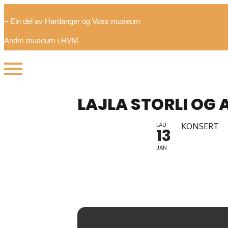
– Ein del av Hardanger og Voss museum
Andre museum i HVM
LAJLA STORLI OG 
LAU
KONSERT
13
JAN