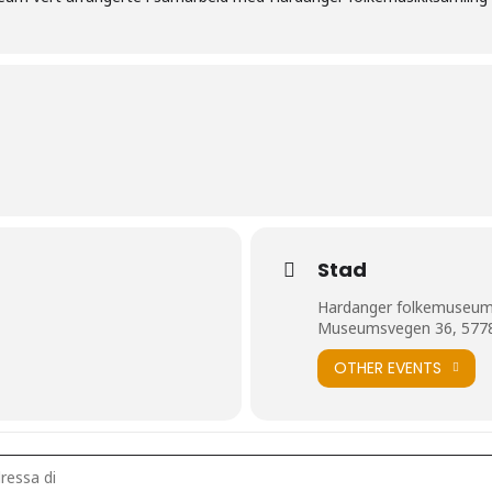
Stad
Hardanger folkemuseu
Museumsvegen 36, 577
OTHER EVENTS
la Storli og Anita Bråvoll []