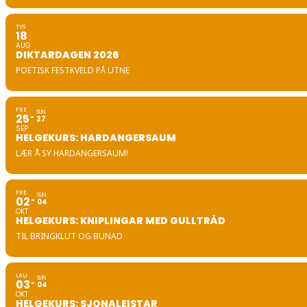
TYS
18
AUG
DIKTARDAGEN 2026
POETISK FESTKVELD PÅ UTNE
FRE
SUN
25
27
SEP
HELGEKURS: HARDANGERSAUM
LÆR Å SY HARDANGERSAUM!
FRE
SUN
02
04
OKT
HELGEKURS: KNIPLINGAR MED GULLTRÅD
TIL BRINGKLUT OG BUNAD
LAU
SUN
03
04
OKT
HELGEKURS: SJONALEISTAR