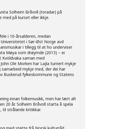
nita Solheim Bråvoll (toradar) på
 med på kurset eller ikkje.
 fele i 10-årsalderen, medan
å Universitetet i Sør-Øst Norge avd
smusikar i tillegg til at ho underviser
plata Møya som drøymde (2013) – ei
rket Kvöldvaka saman med
 John Ole Morken har Lajla turnert mykje
g samarbeid mykje med, der dei har
end av Buskerud fylkeskommune og Statens
nning innan folkemusikk, men har lært alt
ten 20 år. Solheim Bråvoll starta å spela
l strålande kritikkar.
g med støtte frå Norsk kulturråd.