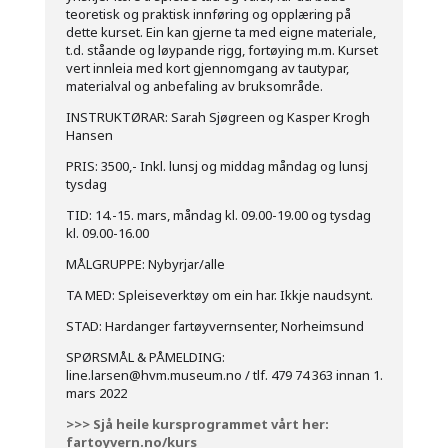
teoretisk og praktisk innføring og opplæring på
dette kurset. Ein kan gjerne ta med eigne materiale,
t.d. ståande og løypande rigg, fortøying m.m. Kurset
vert innleia med kort gjennomgang av tautypar,
materialval og anbefaling av bruksområde.
INSTRUKTØRAR: Sarah Sjøgreen og Kasper Krogh
Hansen
PRIS: 3500,- Inkl. lunsj og middag måndag og lunsj
tysdag
TID: 14.-15. mars, måndag kl. 09.00-19.00 og tysdag
kl. 09.00-16.00
MÅLGRUPPE: Nybyrjar/alle
TA MED: Spleiseverktøy om ein har. Ikkje naudsynt.
STAD: Hardanger fartøyvernsenter, Norheimsund
SPØRSMÅL & PÅMELDING:
line.larsen@hvm.museum.no / tlf. 479 74 363 innan 1.
mars 2022
>>> Sjå heile kursprogrammet vårt her:
fartoyvern.no/kurs