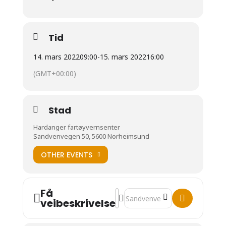
Tid
14. mars 2022
09:00
-
15. mars 2022
16:00
(GMT+00:00)
Stad
Hardanger fartøyvernsenter
Sandvenvegen 50, 5600 Norheimsund
OTHER EVENTS
Få
Address - AVLYST! KURS: Spleisin
Destination Address - AVLYST! 
veibeskrivelse