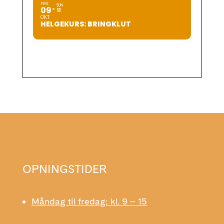
FRE
SUN
09
11
OKT
HELGEKURS: BRINGKLUT
OPNINGSTIDER
Måndag til fredag: kl. 9 – 15