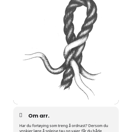
Om arr.
Har du fortøying som treng å ordnast? Dersom du
ynskjer lære å spleise tau og vaier, får du både