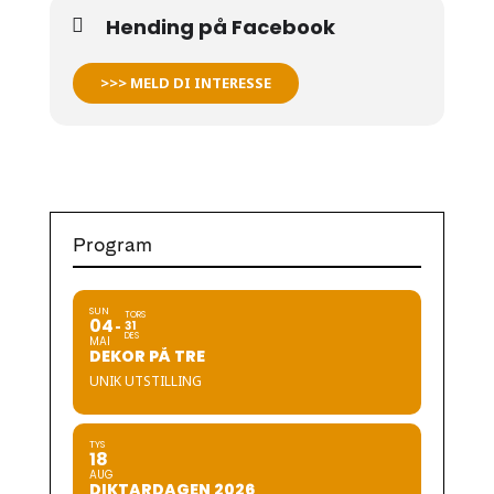
Hending på Facebook
>>> MELD DI INTERESSE
Program
SUN
TORS
04
31
DES
MAI
DEKOR PÅ TRE
UNIK UTSTILLING
TYS
18
AUG
DIKTARDAGEN 2026