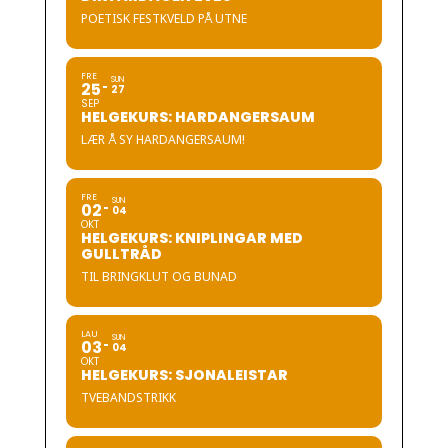
POETISK FESTKVELD PÅ UTNE
FRE
SUN
25
27
SEP
HELGEKURS: HARDANGERSAUM
LÆR Å SY HARDANGERSAUM!
FRE
SUN
02
04
OKT
HELGEKURS: KNIPLINGAR MED
GULLTRÅD
TIL BRINGKLUT OG BUNAD
LAU
SUN
03
04
OKT
HELGEKURS: SJONALEISTAR
TVEBANDSTRIKK