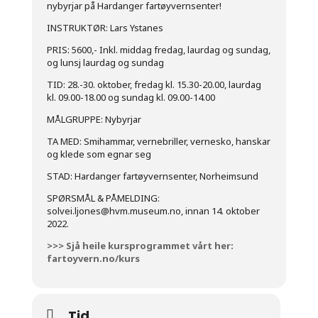
nybyrjar på Hardanger fartøyvernsenter!
INSTRUKTØR: Lars Ystanes
PRIS: 5600,- Inkl. middag fredag, laurdag og sundag,
og lunsj laurdag og sundag
TID: 28.-30. oktober, fredag kl. 15.30-20.00, laurdag
kl. 09.00-18.00 og sundag kl. 09.00-14.00
MÅLGRUPPE: Nybyrjar
TA MED: Smihammar, vernebriller, vernesko, hanskar
og klede som egnar seg
STAD: Hardanger fartøyvernsenter, Norheimsund
SPØRSMÅL & PÅMELDING:
solvei.ljones@hvm.museum.no, innan 14. oktober
2022.
>>> Sjå heile kursprogrammet vårt her:
fartoyvern.no/kurs
Tid