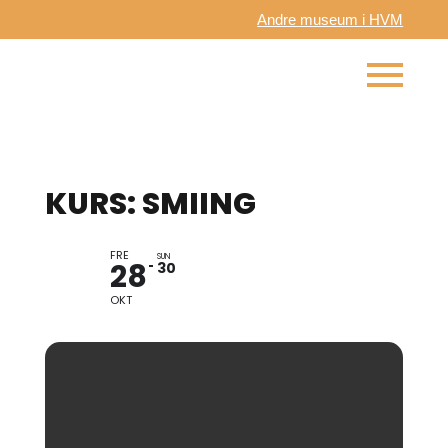
Andre museum i HVM
KURS: SMIING
FRE
SUN
28
30
OKT