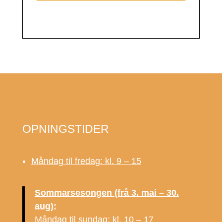
OPNINGSTIDER
Måndag til fredag: kl. 9 – 15
Sommarsesongen (frå 3. mai – 30.
aug):
Måndag til sundag: kl. 10 – 17