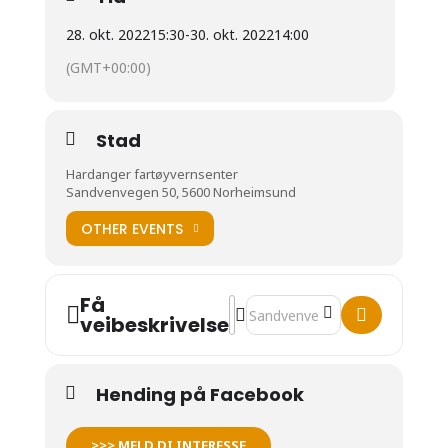
28. okt. 2022
15:30
-
30. okt. 2022
14:00
(GMT+00:00)
Stad
Hardanger fartøyvernsenter
Sandvenvegen 50, 5600 Norheimsund
OTHER EVENTS
Få
Address - KURS: Smiing [XyAqpUP
Destination Address - KURS: S
veibeskrivelse
Hending på Facebook
>>> MELD DI INTERESSE