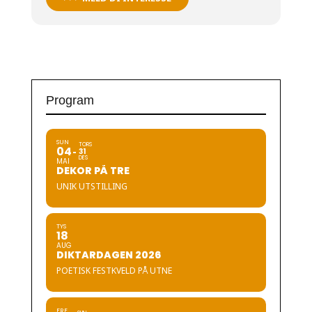
Program
SUN
TORS
04
31
DES
MAI
DEKOR PÅ TRE
UNIK UTSTILLING
TYS
18
AUG
DIKTARDAGEN 2026
POETISK FESTKVELD PÅ UTNE
FRE