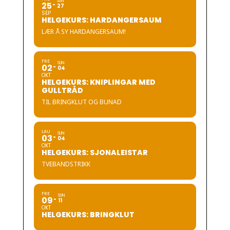
SUN
25
27
SEP
HELGEKURS: HARDANGERSAUM
LÆR Å SY HARDANGERSAUM!
FRE
SUN
02
04
OKT
HELGEKURS: KNIPLINGAR MED
GULLTRÅD
TIL BRINGKLUT OG BUNAD
LAU
SUN
03
04
OKT
HELGEKURS: SJONALEISTAR
TVEBANDSTRIKK
FRE
SUN
09
11
OKT
HELGEKURS: BRINGKLUT