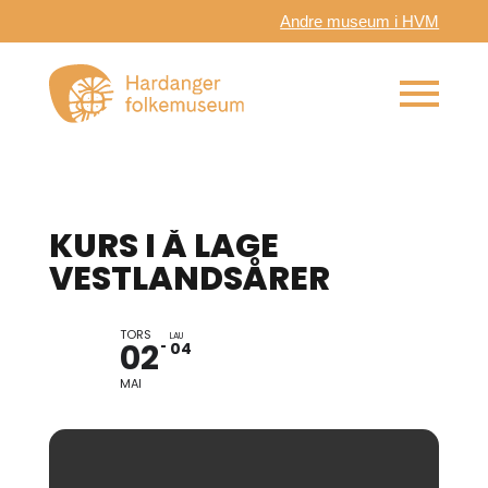
Andre museum i HVM
KURS I Å LAGE
VESTLANDSÅRER
TORS
LAU
02
04
MAI