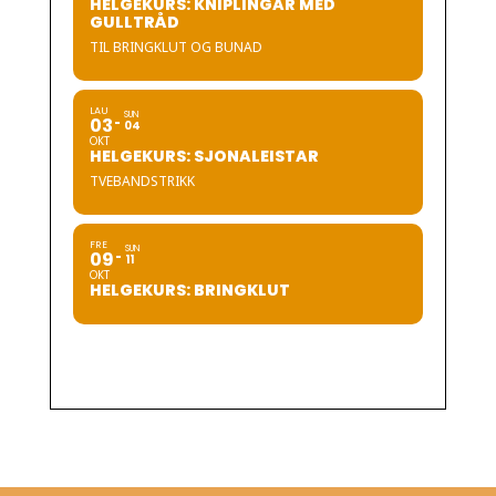
HELGEKURS: KNIPLINGAR MED
GULLTRÅD
TIL BRINGKLUT OG BUNAD
LAU
SUN
03
04
OKT
HELGEKURS: SJONALEISTAR
TVEBANDSTRIKK
FRE
SUN
09
11
OKT
HELGEKURS: BRINGKLUT