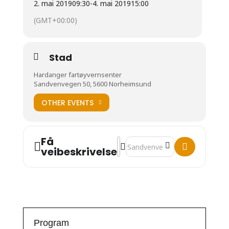
2. mai 2019
09:30
-
4. mai 2019
15:00
(GMT+00:00)
Stad
Hardanger fartøyvernsenter
Sandvenvegen 50, 5600 Norheimsund
OTHER EVENTS
Få
Address - Kurs i å lage vestlands
Destination Address - Kurs i å
veibeskrivelse
Program