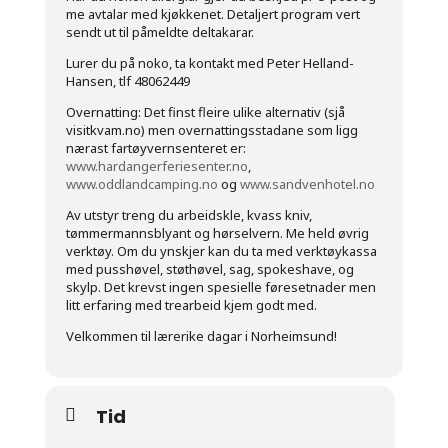
me avtalar med kjøkkenet. Detaljert program vert
sendt ut til påmeldte deltakarar.
Lurer du på noko, ta kontakt med Peter Helland-
Hansen, tlf 48062449
Overnatting: Det finst fleire ulike alternativ (sjå
visitkvam.no) men overnattingsstadane som ligg
nærast fartøyvernsenteret er:
www.hardangerferiesenter.no
,
www.oddlandcamping.no
og
www.sandvenhotel.no
Av utstyr treng du arbeidskle, kvass kniv,
tømmermannsblyant og hørselvern. Me held øvrig
verktøy. Om du ynskjer kan du ta med verktøykassa
med pusshøvel, støthøvel, sag, spokeshave, og
skylp. Det krevst ingen spesielle føresetnader men
litt erfaring med trearbeid kjem godt med.
Velkommen til lærerike dagar i Norheimsund!
Tid