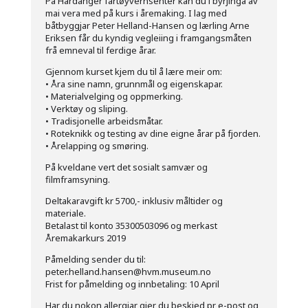
På Hardanger fartøyvernsenter kan du i byrjinga av
mai vera med på kurs i åremaking. I lag med
båtbyggjar Peter Helland-Hansen og lærling Arne
Eriksen får du kyndig vegleiing i framgangsmåten
frå emneval til ferdige årar.
Gjennom kurset kjem du til å lære meir om:
• Åra sine namn, grunnmål og eigenskapar.
• Materialvelging og oppmerking.
• Verktøy og sliping.
• Tradisjonelle arbeidsmåtar.
• Roteknikk og testing av dine eigne årar på fjorden.
• Årelapping og smøring.
På kveldane vert det sosialt samvær og
filmframsyning.
Deltakaravgift kr 5700,- inklusiv måltider og
materiale.
Betalast til konto 35300503096 og merkast
Åremakarkurs 2019
Påmelding sender du til:
peter.helland.hansen@hvm.museum.no
Frist for påmelding og innbetaling: 10 April
Har du nokon allergiar gjer du beskjed pr e-post og