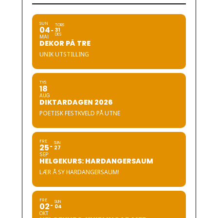
SUN
TORS
04
31
DES
MAI
DEKOR PÅ TRE
UNIK UTSTILLING
TYS
18
AUG
DIKTARDAGEN 2026
POETISK FESTKVELD PÅ UTNE
FRE
SUN
25
27
SEP
HELGEKURS: HARDANGERSAUM
LÆR Å SY HARDANGERSAUM!
FRE
SUN
02
04
OKT