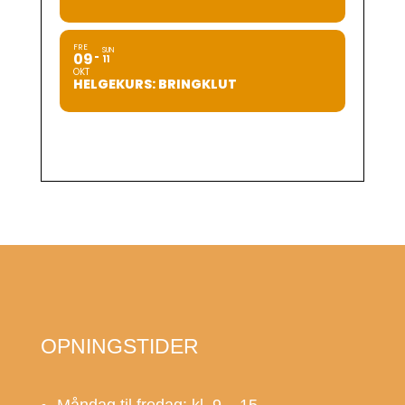
FRE
SUN
09
11
OKT
HELGEKURS: BRINGKLUT
OPNINGSTIDER