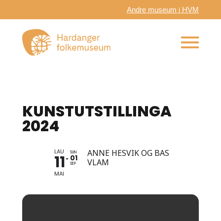
Andre museum i HVM
KUNSTUTSTILLINGA
2024
LAU
ANNE HESVIK OG BAS
SUN
11
01
VLAM
SEP
MAI