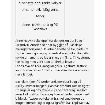
Anne Hesvik – Utdrag frå
Landslova
Anne Hesvik vaks opp i Hardanger, og bur i dag i
Strandvik. Arbeida hennar byggjer på klassiske
malingstradisjonar. Ho arbeider ofte på tre, både i to
og tre dimensjonar, og hovedsakeleg i olje. Ho nyttar
mykje ornament, og lagar si eiga måling. Til Agatunet
har ho og med verk som er direkte knytt til
Landslova av 1274, kong Magnus Lagabøte si store
lovbok som i år er 750 år – noko som markarast over
heile landet.
Bas Vlam kjem frå Nederland, men bur i dag på
Askøy utanfor Bergen. Han har arbeidd som kalligraf
i mange år, og driv mykje kurs og føredrag i mellom
anna kalligrafi og føredrag. Han arbeider mykje med
både skrifttyper og tekstar fra mellomalderen og
lenger attende, og er og kalligrafen bak replikaen av