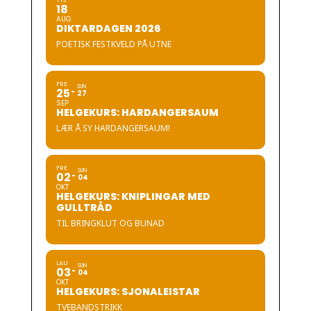
TYS
18
AUG
DIKTARDAGEN 2026
POETISK FESTKVELD PÅ UTNE
FRE
SUN
25
27
SEP
HELGEKURS: HARDANGERSAUM
LÆR Å SY HARDANGERSAUM!
FRE
SUN
02
04
OKT
HELGEKURS: KNIPLINGAR MED
GULLTRÅD
TIL BRINGKLUT OG BUNAD
LAU
SUN
03
04
OKT
HELGEKURS: SJONALEISTAR
TVEBANDSTRIKK