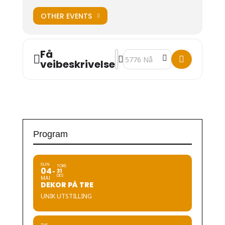
OTHER EVENTS
Få
Address - Kunstutstillinga 2024 [
Destination Address - Kunstutst
veibeskrivelse
Program
SUN
TORS
04
31
DES
MAI
DEKOR PÅ TRE
UNIK UTSTILLING