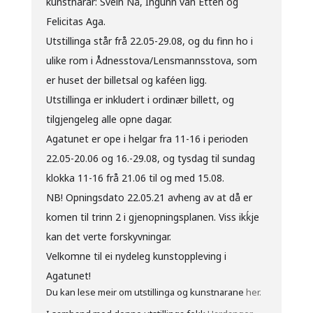
kunstnarar: Svein Nå, Ingunn van Etten og
Felicitas Aga.
Utstillinga står frå 22.05-29.08, og du finn ho i
ulike rom i Ådnesstova/Lensmannsstova, som
er huset der billetsal og kaféen ligg.
Utstillinga er inkludert i ordinær billett, og
tilgjengeleg alle opne dagar.
Agatunet er ope i helgar fra 11-16 i perioden
22.05-20.06 og 16.-29.08, og tysdag til sundag
klokka 11-16 frå 21.06 til og med 15.08.
NB! Opningsdato 22.05.21 avheng av at då er
komen til trinn 2 i gjenopningsplanen. Viss ikḱje
kan det verte forskyvningar.
Velkomne til ei nydeleg kunstoppleving i
Agatunet!
Du kan lese meir om utstillinga og kunstnarane
her.