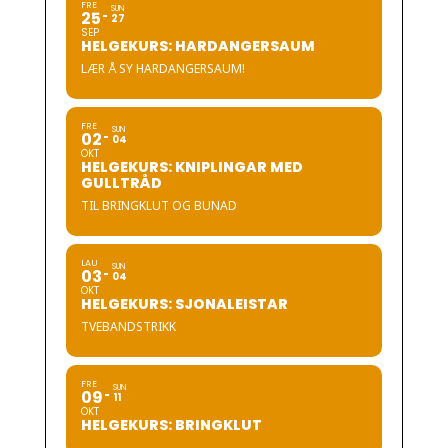
FRE
SUN
25
27
SEP
HELGEKURS: HARDANGERSAUM
LÆR Å SY HARDANGERSAUM!
FRE
SUN
02
04
OKT
HELGEKURS: KNIPLINGAR MED
GULLTRÅD
TIL BRINGKLUT OG BUNAD
LAU
SUN
03
04
OKT
HELGEKURS: SJONALEISTAR
TVEBANDSTRIKK
FRE
SUN
09
11
OKT
HELGEKURS: BRINGKLUT