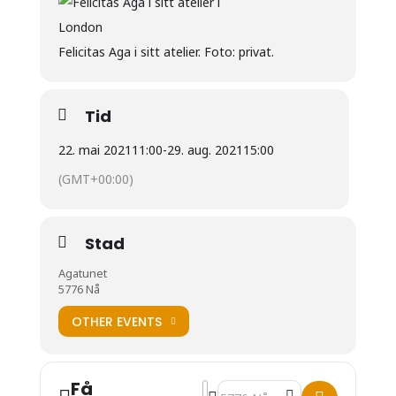
Felicitas Aga i sitt atelier. Foto: privat.
Tid
22. mai 2021
11:00
-
29. aug. 2021
15:00
(GMT+00:00)
Stad
Agatunet
5776 Nå
OTHER EVENTS
Få
Address - Kunstutstillinga 2021 
Destination Address - Kunstuts