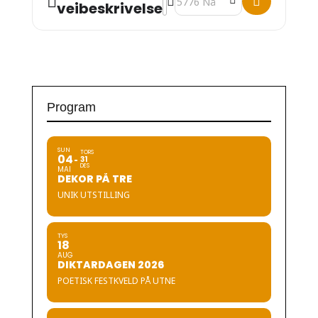
veibeskrivelse
Program
SUN
TORS
04
31
DES
MAI
DEKOR PÅ TRE
UNIK UTSTILLING
TYS
18
AUG
DIKTARDAGEN 2026
POETISK FESTKVELD PÅ UTNE