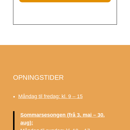
OPNINGSTIDER
Måndag til fredag: kl. 9 – 15
Sommarsesongen (frå 3. mai – 30.
aug):