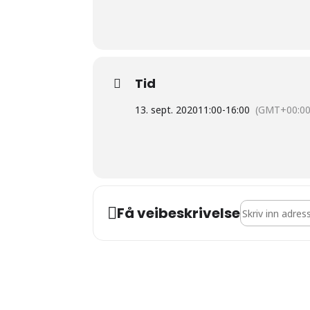
Tid
13. sept. 2020
11:00
-
16:00
(GMT+00:00
Address - Kult
Få veibeskrivelse