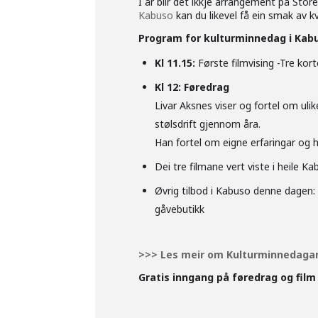
I år blir det ikkje arrangement på St
Kabuso
kan du likevel få ein smak av k
Program for kulturminnedag i Kab
Kl 11.15:
Første filmvising -Tre kort
Kl 12: Føredrag
Livar Aksnes viser og fortel om ulik
stølsdrift gjennom åra.
Han fortel om eigne erfaringar og h
Dei tre filmane vert viste i heile Ka
Øvrig tilbod i Kabuso denne dagen: 
gåvebutikk
>>> Les meir om Kulturminnedaga
Gratis inngang på føredrag og film