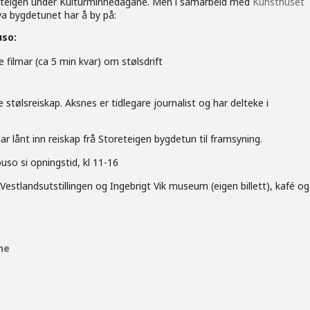
oreteigen under Kulturminnedagane. Men i samarbeid med
Kunsthuset
va bygdetunet har å by på:
uso:
e filmar (ca 5 min kvar) om stølsdrift
e stølsreiskap. Aksnes er tidlegare journalist og har delteke i
ar lånt inn reiskap frå Storeteigen bygdetun til framsyning.
buso si opningstid, kl 11-16
Vestlandsutstillingen og Ingebrigt Vik museum (eigen billett), kafé og
ne