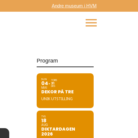
Andre museum i HVM
Program
SUN
TORS
04
31
DES
MAI
DEKOR PÅ TRE
UNIK UTSTILLING
TYS
18
AUG
DIKTARDAGEN
2026