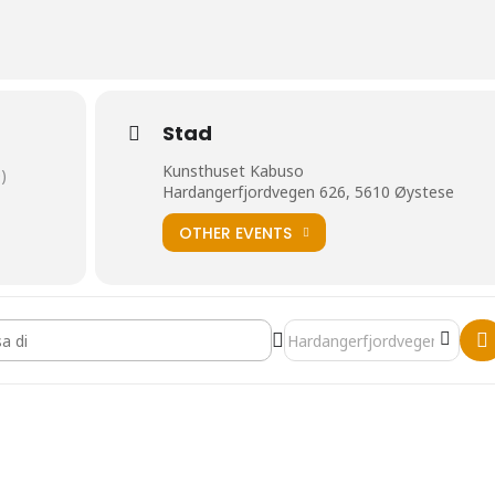
Stad
Kunsthuset Kabuso
)
Hardangerfjordvegen 626, 5610 Øystese
OTHER EVENTS
urminnedagane []
Destination Address - Kultur