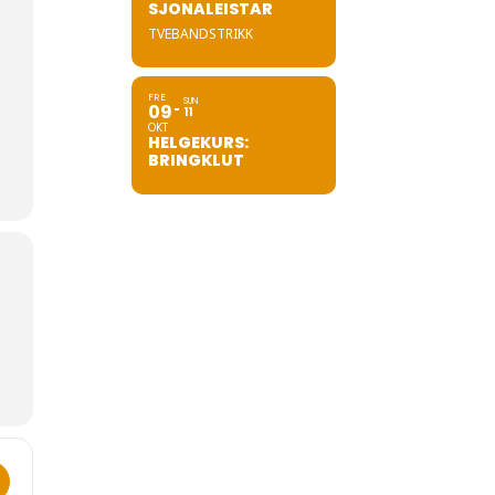
SJONALEISTAR
TVEBANDSTRIKK
FRE
SUN
09
11
OKT
HELGEKURS:
BRINGKLUT
yrehagen Sunde: "Shipwrecks along the west coast" []