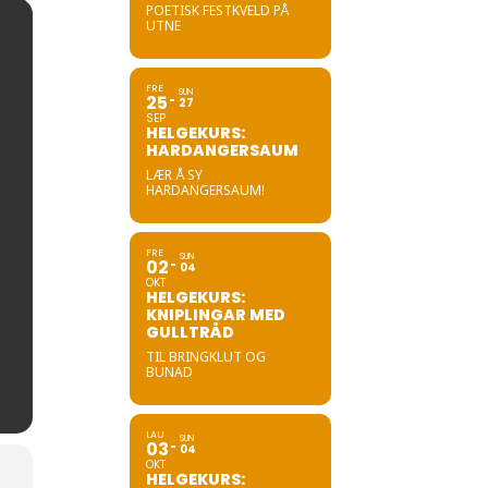
POETISK FESTKVELD PÅ
UTNE
FRE
SUN
25
27
SEP
HELGEKURS:
HARDANGERSAUM
LÆR Å SY
HARDANGERSAUM!
FRE
SUN
02
04
OKT
HELGEKURS:
KNIPLINGAR MED
GULLTRÅD
TIL BRINGKLUT OG
BUNAD
LAU
SUN
03
04
OKT
HELGEKURS: