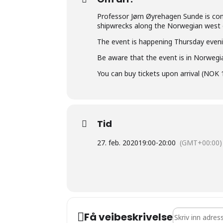
Professor Jørn Øyrehagen Sunde is co
shipwrecks along the Norwegian west 
The event is happening Thursday eveni
Be aware that the event is in Norwegi
You can buy tickets upon arrival (NOK 
Tid
27. feb. 2020
19:00
-
20:00
(GMT+00:00)
Address - Jørn 
Få veibeskrivelse