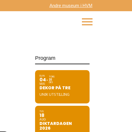
Andre museum i HVM
Program
SUN
TORS
04
31
DES
MAI
DEKOR PÅ TRE
UNIK UTSTILLING
TYS
18
AUG
DIKTARDAGEN
2026