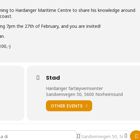
ming to Hardanger Maritime Centre to share his knowledge around
coast.
ng 7pm the 27th of February, and you are invited!
an.
100,-)
Stad
Hardanger fartøyvernsenter
Sandvenvegen 50, 5600 Norheimsund
OTHER EVENTS
Øyrehagen Sunde: "Shipwrecks along the west coast" []
Destination Address - Jørn Ø