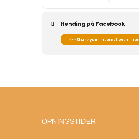
Hending på Facebook
>>> Share your interest with frie
OPNINGSTIDER