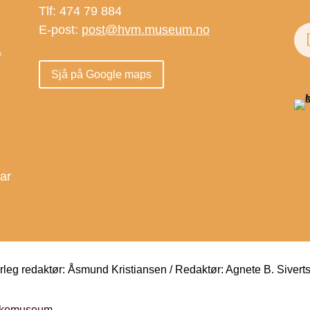
Tlf: 474 79 884
E-post:
post@hvm.museum.no
.
Sjå på Google maps
.
dar
eg redaktør: Åsmund Kristiansen / Redaktør: Agnete B. Sivert
folkemuseum