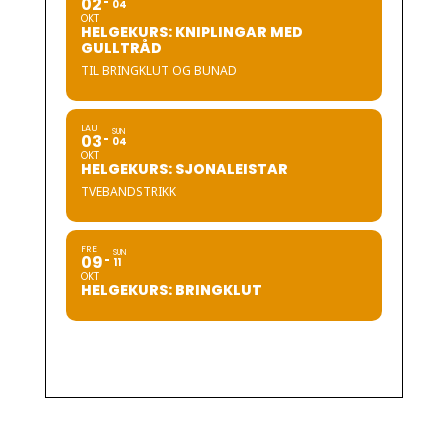
02
04
OKT
HELGEKURS: KNIPLINGAR MED
GULLTRÅD
TIL BRINGKLUT OG BUNAD
LAU
SUN
03
04
OKT
HELGEKURS: SJONALEISTAR
TVEBANDSTRIKK
FRE
SUN
09
11
OKT
HELGEKURS: BRINGKLUT