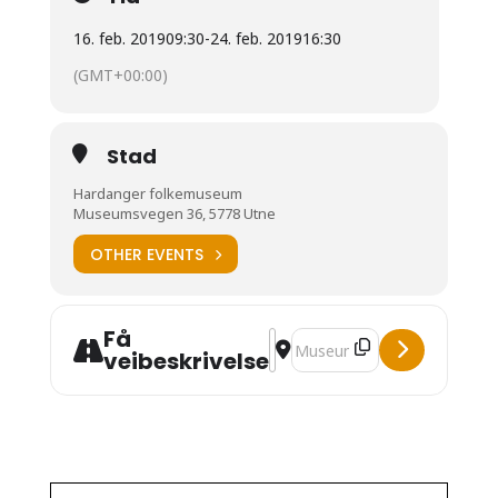
16. feb. 2019
09:30
-
24. feb. 2019
16:30
(GMT+00:00)
Stad
Hardanger folkemuseum
Museumsvegen 36, 5778 Utne
OTHER EVENTS
Få
Address - Helgekurs: Hjartebring
Destination Address - Helge
veibeskrivelse