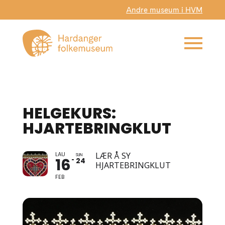
Andre museum i HVM
HELGEKURS:
HJARTEBRINGKLUT
LAU
LÆR Å SY
SUN
16
24
HJARTEBRINGKLUT
FEB