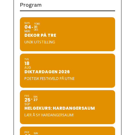
Program
SUN
TORS
04
31
DES
MAI
DEKOR PÅ TRE
UNIK UTSTILLING
TYS
18
AUG
DIKTARDAGEN 2026
POETISK FESTKVELD PÅ UTNE
FRE
SUN
25
27
SEP
HELGEKURS: HARDANGERSAUM
LÆR Å SY HARDANGERSAUM!
FRE
SUN