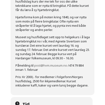
husflidslag kurs der me tek for oss dei ulike
teknikkane som er nytta til bringklut. På dette kurset
får du læra å sy hjartebringklut.
Hjarteforma kom på moten kring 1840, og var nytta
som motiv på fleire bringklutar. Ofte nytta ein
stråperler til å laga hjartet, og pynta inni med både
stråperler og andre perler.
Museet og husflidlaget sett opp to helgekurs i å laga
hjartebringklut no i vår, med Agnete Sivertsen som
kurslærar. Det eine kurset vert laurdag 16. og
sundag 17. februar. Det andre kurset vert laurdag 23.
og sundag 24. februar. Begge kursa vert på
Hardanger folkemuseum, kl 09.30 – 16.30.
Påmelding til
post@hvm.museum.no
/474 79 884
innan 1. februar
Pris: Kr 2000,- for medlemer i Folgefonn/Norges
husflidslag, 2500 for ikkjemedlemar. Kurset
inkluderer kaffi, kaker og varm lunsj begge dagane.
Tid