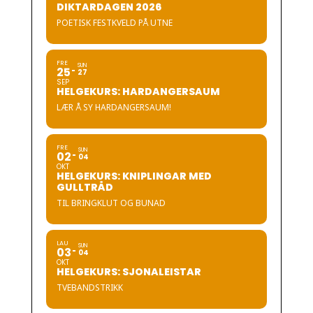
DIKTARDAGEN 2026
POETISK FESTKVELD PÅ UTNE
FRE
SUN
25
27
SEP
HELGEKURS: HARDANGERSAUM
LÆR Å SY HARDANGERSAUM!
FRE
SUN
02
04
OKT
HELGEKURS: KNIPLINGAR MED
GULLTRÅD
TIL BRINGKLUT OG BUNAD
LAU
SUN
03
04
OKT
HELGEKURS: SJONALEISTAR
TVEBANDSTRIKK