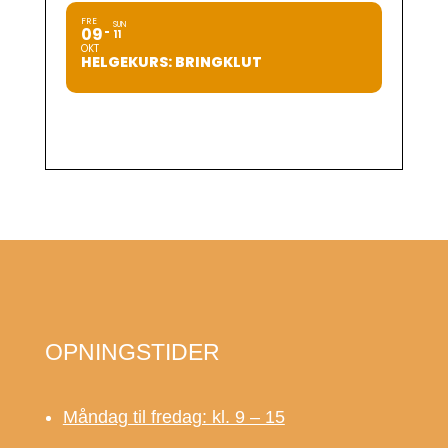
FRE
SUN
09
11
OKT
HELGEKURS: BRINGKLUT
OPNINGSTIDER
Måndag til fredag: kl. 9 – 15