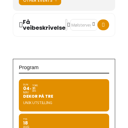
OTHER EVENTS
Få
Address - Handverk [pXyF0UYmW
Destination Address - Handve
veibeskrivelse
Program
SUN
TORS
04
31
DES
MAI
DEKOR PÅ TRE
UNIK UTSTILLING
TYS
18
AUG