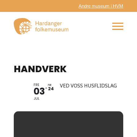
Andre museum i HVM
HANDVERK
FRE
VED VOSS HUSFLIDSLAG
FRE
03
24
JUL