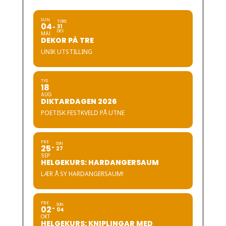
SUN
TORS
04
31
DES
MAI
DEKOR PÅ TRE
UNIK UTSTILLING
TYS
18
AUG
DIKTARDAGEN 2026
POETISK FESTKVELD PÅ UTNE
FRE
SUN
25
27
SEP
HELGEKURS: HARDANGERSAUM
LÆR Å SY HARDANGERSAUM!
FRE
SUN
02
04
OKT
HELGEKURS: KNIPLINGAR MED