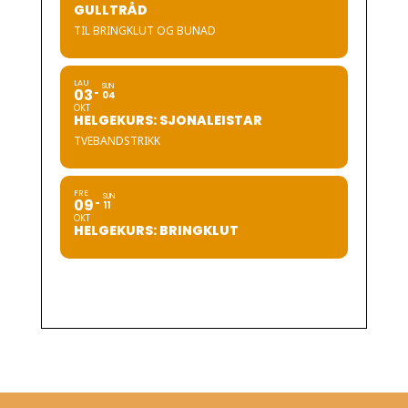
GULLTRÅD
TIL BRINGKLUT OG BUNAD
LAU
SUN
03
04
OKT
HELGEKURS: SJONALEISTAR
TVEBANDSTRIKK
FRE
SUN
09
11
OKT
HELGEKURS: BRINGKLUT