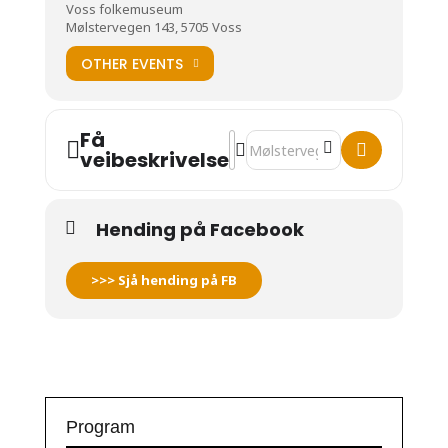
Voss folkemuseum
Mølstervegen 143, 5705 Voss
OTHER EVENTS
Få
Address - Avlyst: Fotokveld [bBm
Destination Address - Avlyst: 
veibeskrivelse
Hending på Facebook
>>> Sjå hending på FB
Program