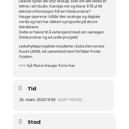
Likevel syner dei stor likskap, som om alle bileta er
tekne i eit studio. Kanskje me og klarar å få ut litt
teknisk informasjon frå ein fotokunstnar?
Hauge opererar i både den analoge og digitale
verda og han har sikkert synspunkt på desse
teknikkane.
Dette er høvet til å verte kjend med ein særeigen
fotokunstnar og eit unikt prosjekt!
Leikehytteprosjektet resulterte i boka Det norske
huset (2009), eit samarbeid med forfattar Frode
Grytten.
>>> Sjå fleire Hauge-foto her
Tid
26. mars 2020
19:00
(GMT+00:00)
Stad