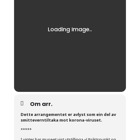
Om arr.
Dette arrangementet er avlyst som ein del av
smitteverntiltaka mot korona-viruset.
*****
I vinter har museet vist utstillinga «Utsiktspunkt og