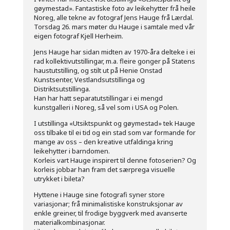
gøymestad». Fantastiske foto av leikehytter frå heile
Noreg, alle tekne av fotograf Jens Hauge frå Lærdal.
Torsdag 26. mars møter du Hauge i samtale med vår
eigen fotograf Kjell Herheim.
Jens Hauge har sidan midten av 1970-åra delteke i ei
rad kollektivutstillingar, m.a. fleire gonger på Statens
haustutstilling, og stilt ut på Henie Onstad
Kunstsenter, Vestlandsutstillinga og
Distriktsutstillinga.
Han har hatt separatutstillingar i ei mengd
kunstgalleri i Noreg, så vel som i USA og Polen.
I utstillinga «Utsiktspunkt og gøymestad» tek Hauge
oss tilbake til ei tid og ein stad som var formande for
mange av oss – den kreative utfaldinga kring
leikehytter i barndomen.
Korleis vart Hauge inspirert til denne fotoserien? Og
korleis jobbar han fram det særprega visuelle
utrykket i bileta?
Hyttene i Hauge sine fotografi syner store
variasjonar; frå minimalistiske konstruksjonar av
enkle greiner, til frodige byggverk med avanserte
materialkombinasjonar.