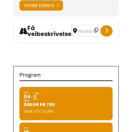
OTHER EVENTS
Få
Address - Føredrag om Munthe 
Destination Address - Føre
veibeskrivelse
Program
SUN
TORS
04
31
DES
MAI
DEKOR PÅ TRE
UNIK UTSTILLING
TYS