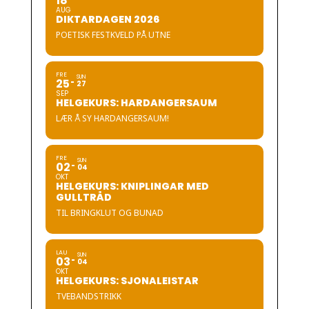
18
AUG
DIKTARDAGEN 2026
POETISK FESTKVELD PÅ UTNE
FRE
SUN
25
27
SEP
HELGEKURS: HARDANGERSAUM
LÆR Å SY HARDANGERSAUM!
FRE
SUN
02
04
OKT
HELGEKURS: KNIPLINGAR MED
GULLTRÅD
TIL BRINGKLUT OG BUNAD
LAU
SUN
03
04
OKT
HELGEKURS: SJONALEISTAR
TVEBANDSTRIKK