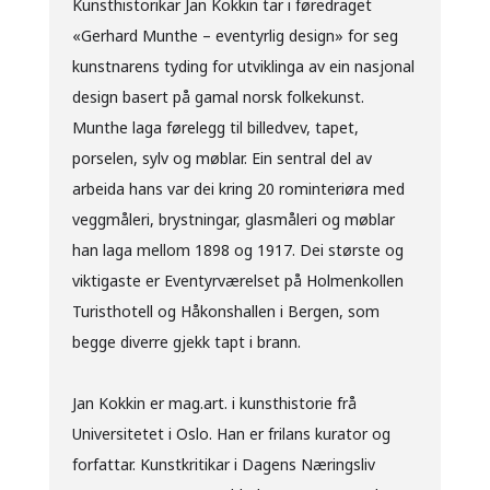
Kunsthistorikar Jan Kokkin tar i føredraget
«Gerhard Munthe – eventyrlig design» for seg
kunstnarens tyding for utviklinga av ein nasjonal
design basert på gamal norsk folkekunst.
Munthe laga førelegg til billedvev, tapet,
porselen, sylv og møblar. Ein sentral del av
arbeida hans var dei kring 20 rominteriøra med
veggmåleri, brystningar, glasmåleri og møblar
han laga mellom 1898 og 1917. Dei største og
viktigaste er Eventyrværelset på Holmenkollen
Turisthotell og Håkonshallen i Bergen, som
begge diverre gjekk tapt i brann.
Jan Kokkin er mag.art. i kunsthistorie frå
Universitetet i Oslo. Han er frilans kurator og
forfattar. Kunstkritikar i Dagens Næringsliv