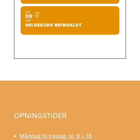
FRE
SUN
09
11
OKT
HELGEKURS: BRINGKLUT
OPNINGSTIDER
Måndag til fredag: kl. 9 – 15