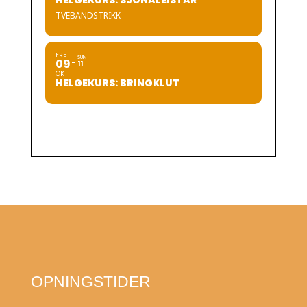
HELGEKURS: SJONALEISTAR
TVEBANDSTRIKK
FRE
SUN
09
11
OKT
HELGEKURS: BRINGKLUT
OPNINGSTIDER