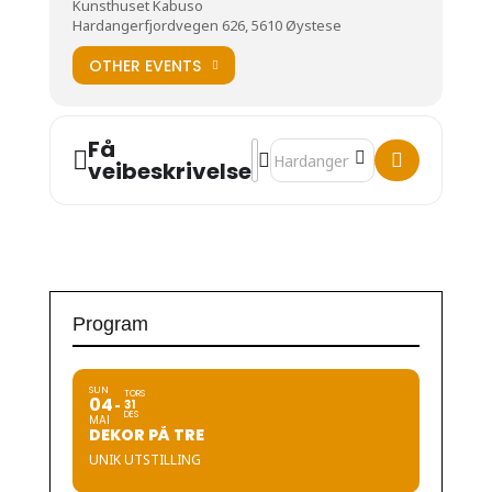
Kunsthuset Kabuso
Hardangerfjordvegen 626, 5610 Øystese
OTHER EVENTS
Få
Address - Film: Apestjernen [SR
Destination Address - Film: A
veibeskrivelse
Program
SUN
TORS
04
31
DES
MAI
DEKOR PÅ TRE
UNIK UTSTILLING