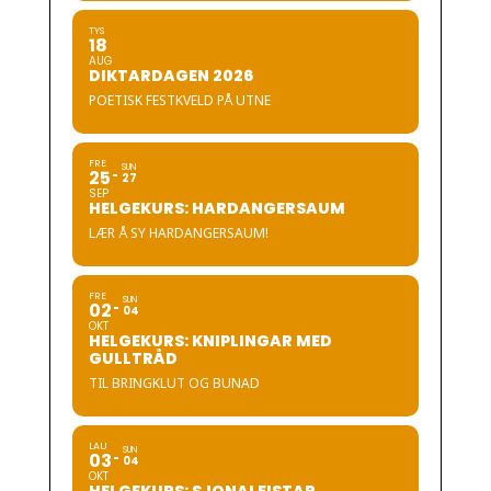
TYS
18
AUG
DIKTARDAGEN 2026
POETISK FESTKVELD PÅ UTNE
FRE
SUN
25
27
SEP
HELGEKURS: HARDANGERSAUM
LÆR Å SY HARDANGERSAUM!
FRE
SUN
02
04
OKT
HELGEKURS: KNIPLINGAR MED
GULLTRÅD
TIL BRINGKLUT OG BUNAD
LAU
SUN
03
04
OKT