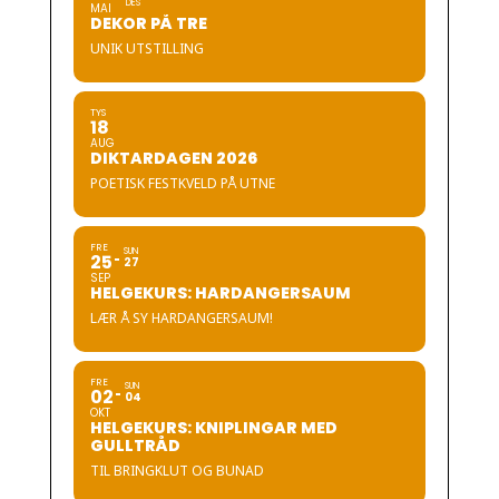
DES
MAI
DEKOR PÅ TRE
UNIK UTSTILLING
TYS
18
AUG
DIKTARDAGEN 2026
POETISK FESTKVELD PÅ UTNE
FRE
SUN
25
27
SEP
HELGEKURS: HARDANGERSAUM
LÆR Å SY HARDANGERSAUM!
FRE
SUN
02
04
OKT
HELGEKURS: KNIPLINGAR MED
GULLTRÅD
TIL BRINGKLUT OG BUNAD