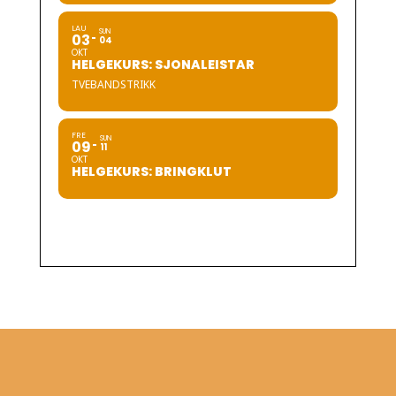
LAU
SUN
03
04
OKT
HELGEKURS: SJONALEISTAR
TVEBANDSTRIKK
FRE
SUN
09
11
OKT
HELGEKURS: BRINGKLUT