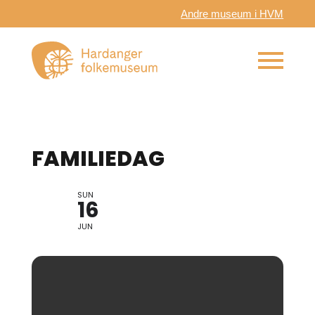
Andre museum i HVM
FAMILIEDAG
SUN
16
JUN