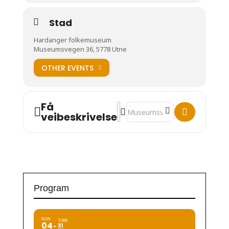
Stad
Hardanger folkemuseum
Museumsvegen 36, 5778 Utne
OTHER EVENTS
Få
Address - Familiedag [Kkrad4Jza]
Destination Address - Familie
veibeskrivelse
Program
SUN
TORS
04
31