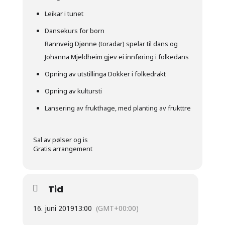
Leikar i tunet
Dansekurs for born
Rannveig Djønne (toradar) spelar til dans og
Johanna Mjeldheim gjev ei innføring i folkedans
Opning av utstillinga Dokker i folkedrakt
Opning av kultursti
Lansering av frukthage, med planting av frukttre
Sal av pølser og is
Gratis arrangement
Tid
16. juni 2019
13:00
(GMT+00:00)