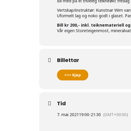
Bli med på ei triveleg teikneøkt fredag 
Vertskap/instruktør: Kunstnar Wim va
Uformelt lag og noko godt i glaset. Pa
Bill kr 200,- inkl. teiknemateriell og
Vår eigen Storeteigenmost, mineralvatn, 
Billettar
>>> Kjøp
Tid
7. mai 2021
19:00
-
21:30
(GMT+00:00)