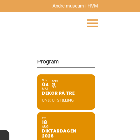
Andre museum i HVM
Program
SUN
TORS
04
31
DES
MAI
DEKOR PÅ TRE
UNIK UTSTILLING
TYS
18
AUG
DIKTARDAGEN
2026