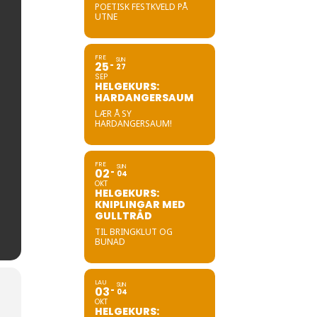
POETISK FESTKVELD PÅ
UTNE
FRE
SUN
25
27
SEP
HELGEKURS:
HARDANGERSAUM
LÆR Å SY
HARDANGERSAUM!
FRE
SUN
02
04
OKT
HELGEKURS:
KNIPLINGAR MED
GULLTRÅD
TIL BRINGKLUT OG
BUNAD
LAU
SUN
03
04
OKT
HELGEKURS: