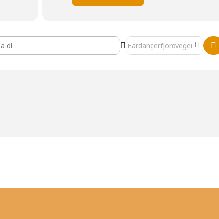
 & Draw []
Destination Address - Drink 