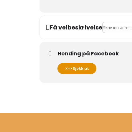
Address - Drink
Få veibeskrivelse
Hending på Facebook
>>> Sjekk ut