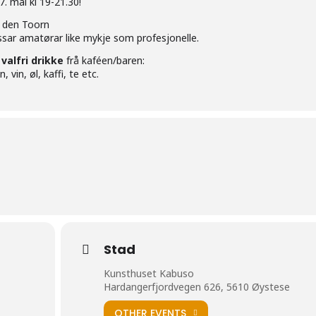
7. mai kl 19-21.30!
n den Toorn
ssar amatørar like mykje som profesjonelle.
 valfri drikke
frå kaféen/baren:
vin, øl, kaffi, te etc.
Stad
Kunsthuset Kabuso
Hardangerfjordvegen 626, 5610 Øystese
OTHER EVENTS