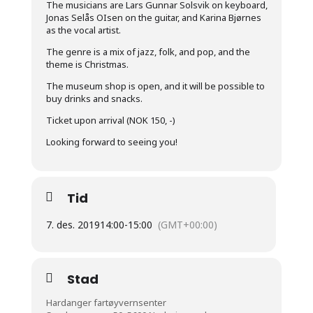
The musicians are Lars Gunnar Solsvik on keyboard,
Jonas Selås OIsen on the guitar, and Karina Bjørnes
as the vocal artist.
The genre is a mix of jazz, folk, and pop, and the
theme is Christmas.
The museum shop is open, and it will be possible to
buy drinks and snacks.
Ticket upon arrival (NOK 150, -)
Looking forward to seeing you!
Tid
7. des. 2019
14:00
-
15:00
(GMT+00:00)
Stad
Hardanger fartøyvernsenter