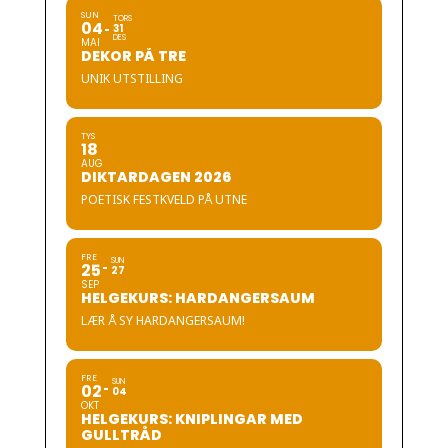
SUN
TORS
04
31
DES
MAI
DEKOR PÅ TRE
UNIK UTSTILLING
TYS
18
AUG
DIKTARDAGEN 2026
POETISK FESTKVELD PÅ UTNE
FRE
SUN
25
27
SEP
HELGEKURS: HARDANGERSAUM
LÆR Å SY HARDANGERSAUM!
FRE
SUN
02
04
OKT
HELGEKURS: KNIPLINGAR MED
GULLTRÅD