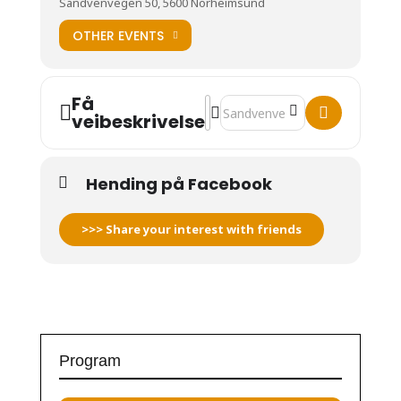
Sandvenvegen 50, 5600 Norheimsund
OTHER EVENTS
Få
Address - Christmas Concert [hJ
Destination Address - Christm
veibeskrivelse
Hending på Facebook
>>> Share your interest with friends
Program