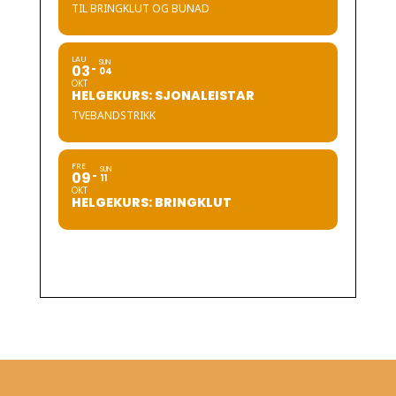
TIL BRINGKLUT OG BUNAD
LAU
SUN
03
04
OKT
HELGEKURS: SJONALEISTAR
TVEBANDSTRIKK
FRE
SUN
09
11
OKT
HELGEKURS: BRINGKLUT