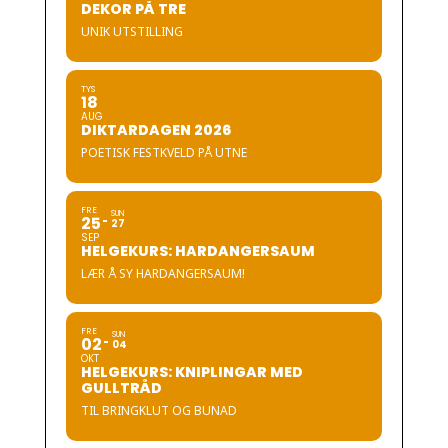
DEKOR PÅ TRE
UNIK UTSTILLING
TYS
18
AUG
DIKTARDAGEN 2026
POETISK FESTKVELD PÅ UTNE
FRE
SUN
25
27
SEP
HELGEKURS: HARDANGERSAUM
LÆR Å SY HARDANGERSAUM!
FRE
SUN
02
04
OKT
HELGEKURS: KNIPLINGAR MED
GULLTRÅD
TIL BRINGKLUT OG BUNAD