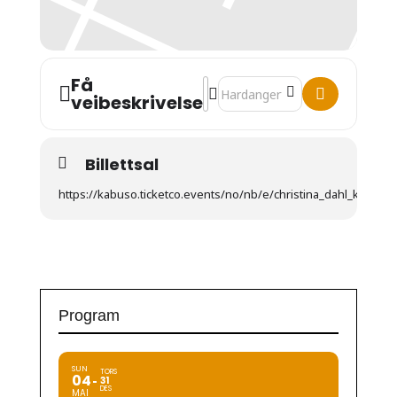
Få
Address - Christina Dahl Kvartet
Destination Address - Christi
veibeskrivelse
Billettsal
https://kabuso.ticketco.events/no/nb/e/christina_dahl_kvartet
Program
SUN
TORS
04
31
DES
MAI