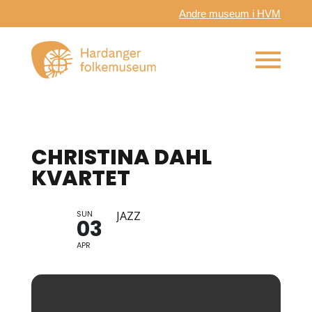
Andre museum i HVM
CHRISTINA DAHL
KVARTET
SUN
JAZZ
03
APR