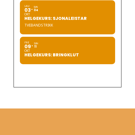
LAU
SUN
03
04
OKT
HELGEKURS: SJONALEISTAR
TVEBANDSTRIKK
FRE
SUN
09
11
OKT
HELGEKURS: BRINGKLUT