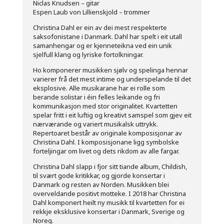
Niclas Knudsen – gitar
Espen Laub von Lillienskjold – trommer
Christina Dahl er ein av dei mest respekterte
saksofonistane i Danmark. Dahl har spelt i eit utall
samanhengar og er kjenneteikna ved ein unik
sjelfull klang og lyriske fortolkningar.
Ho komponerer musikken sjølv og spelinga hennar
varierer frå det mest intime og underspelande til det
eksplosive. Alle musikarane har ei rolle som
berande solistar i éin felles leikande og fri
kommunikasjon med stor originalitet. Kvartetten
spelar fritt i eit luftig og kreativt samspel som gjev eit
nærværande og variert musikalsk uttrykk.
Repertoaret består av originale komposisjonar av
Christina Dahl. I komposisjonane ligg symbolske
forteljingar om livet og dets rikdom av alle fargar.
Christina Dahl slapp i fjor sitt tiande alb
um, Childish,
til svært gode kritikkar, og gjorde konsertar i
Danmark og resten av Norden. Musikken blei
overveldande positivt motteke. I 2018 har Christina
Dahl komponert heilt ny musikk til kvartetten for ei
rekkje eksklusive konsertar i Danmark, Sverige og
Noreg.