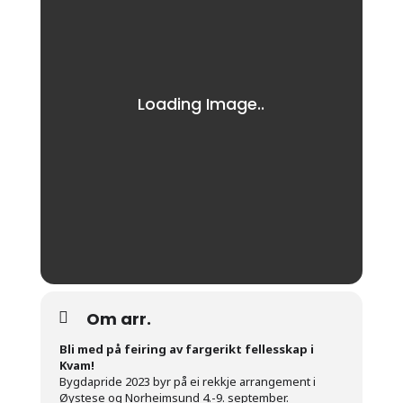
Om arr.
Bli med på feiring av fargerikt fellesskap i
Kvam!
Bygdapride 2023 byr på ei rekkje arrangement i
Øystese og Norheimsund 4.-9. september.