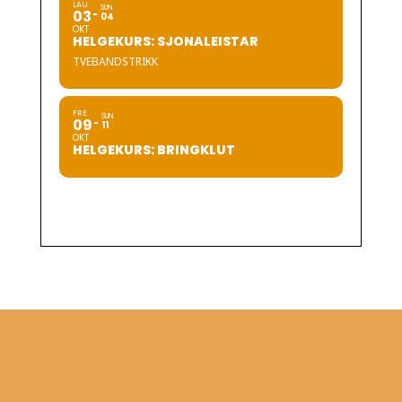
LAU
SUN
03
04
OKT
HELGEKURS: SJONALEISTAR
TVEBANDSTRIKK
FRE
SUN
09
11
OKT
HELGEKURS: BRINGKLUT