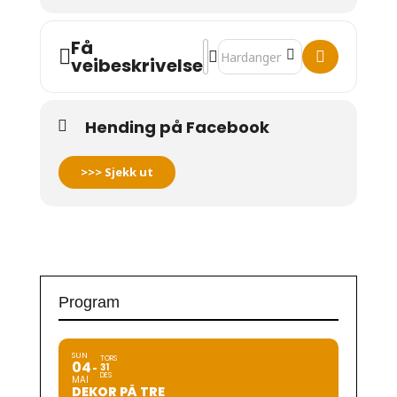
Få
Address - Bygdapride 2023 [jkF
Destination Address - Bygdap
veibeskrivelse
Hending på Facebook
>>> Sjekk ut
Program
SUN
TORS
04
31
DES
MAI
DEKOR PÅ TRE