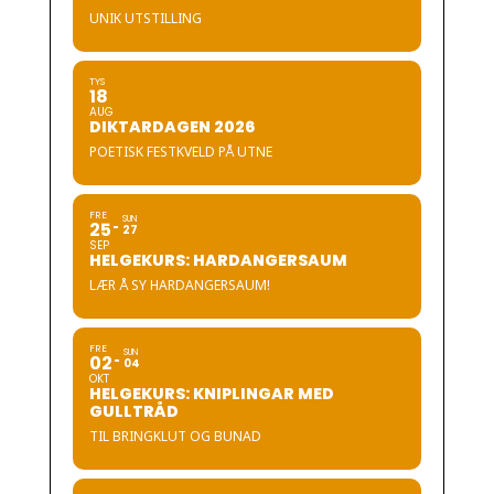
UNIK UTSTILLING
TYS
18
AUG
DIKTARDAGEN 2026
POETISK FESTKVELD PÅ UTNE
FRE
SUN
25
27
SEP
HELGEKURS: HARDANGERSAUM
LÆR Å SY HARDANGERSAUM!
FRE
SUN
02
04
OKT
HELGEKURS: KNIPLINGAR MED
GULLTRÅD
TIL BRINGKLUT OG BUNAD