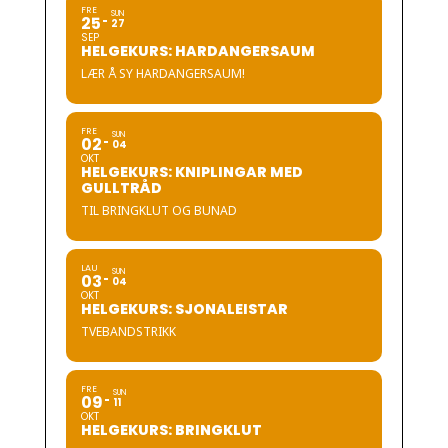
FRE
SUN
25
27
SEP
HELGEKURS: HARDANGERSAUM
LÆR Å SY HARDANGERSAUM!
FRE
SUN
02
04
OKT
HELGEKURS: KNIPLINGAR MED
GULLTRÅD
TIL BRINGKLUT OG BUNAD
LAU
SUN
03
04
OKT
HELGEKURS: SJONALEISTAR
TVEBANDSTRIKK
FRE
SUN
09
11
OKT
HELGEKURS: BRINGKLUT