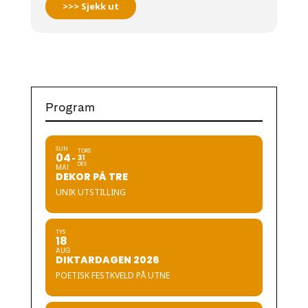
>>> Sjekk ut
Program
SUN
TORS
04
31
DES
MAI
DEKOR PÅ TRE
UNIK UTSTILLING
TYS
18
AUG
DIKTARDAGEN 2026
POETISK FESTKVELD PÅ UTNE