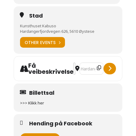
Stad
Kunsthuset Kabuso
Hardangerfjordvegen 626, 5610 Øystese
OTHER EVENTS
Få
Address - Bornas Kabuso [wi8O
Destination Address - Bor
veibeskrivelse
Billettsal
>>> Klikk her
Hending på Facebook