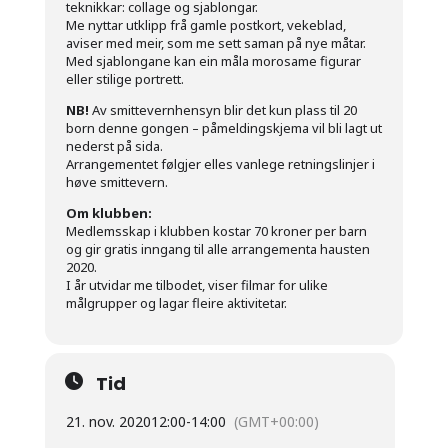
teknikkar: collage og sjablongar.
Me nyttar utklipp frå gamle postkort, vekeblad,
aviser med meir, som me sett saman på nye måtar.
Med sjablongane kan ein måla morosame figurar
eller stilige portrett.
NB!
Av smittevernhensyn blir det kun plass til 20
born denne gongen – påmeldingskjema vil bli lagt ut
nederst på sida.
Arrangementet følgjer elles vanlege retningslinjer i
høve smittevern.
Om klubben:
Medlemsskap i klubben kostar 70 kroner per barn
og gir gratis inngang til alle arrangementa hausten
2020.
I år utvidar me tilbodet, viser filmar for ulike
målgrupper og lagar fleire aktivitetar.
Tid
21. nov. 2020
12:00
-
14:00
(GMT+00:00)