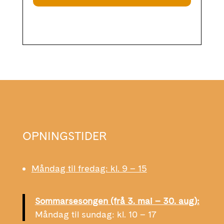
OPNINGSTIDER
Måndag til fredag: kl. 9 – 15
Sommarsesongen (frå 3. mai – 30. aug):
Måndag til sundag: kl. 10 – 17