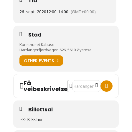
Tid
26. sept. 2020
12:00
-
14:00
(GMT+00:00)
Stad
Kunsthuset Kabuso
Hardangerfjordvegen 626, 5610 Øystese
OTHER EVENTS
Få
Address - AVLYST: Bornas Kabuso 
Destination Address - AVLYST
veibeskrivelse
Billettsal
>>> Klikk her