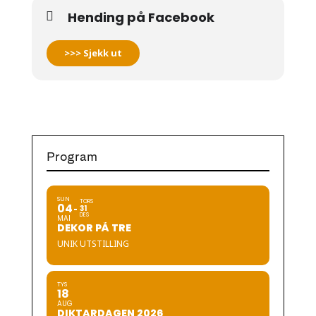
Hending på Facebook
>>> Sjekk ut
Program
SUN
TORS
04
31
DES
MAI
DEKOR PÅ TRE
UNIK UTSTILLING
TYS
18
AUG
DIKTARDAGEN 2026