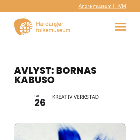
Andre museum i HVM
AVLYST: BORNAS
KABUSO
LAU
KREATIV VERKSTAD
26
SEP