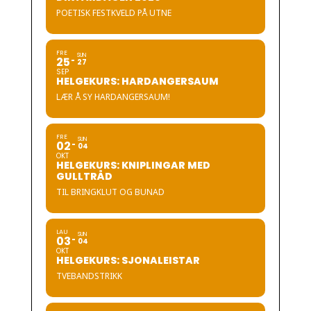
POETISK FESTKVELD PÅ UTNE
FRE
SUN
25
27
SEP
HELGEKURS: HARDANGERSAUM
LÆR Å SY HARDANGERSAUM!
FRE
SUN
02
04
OKT
HELGEKURS: KNIPLINGAR MED
GULLTRÅD
TIL BRINGKLUT OG BUNAD
LAU
SUN
03
04
OKT
HELGEKURS: SJONALEISTAR
TVEBANDSTRIKK