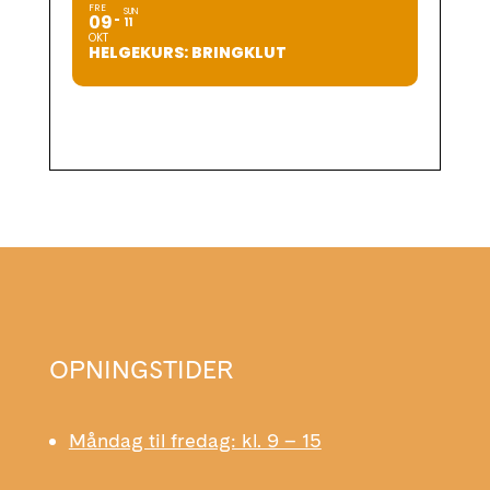
FRE
SUN
09
11
OKT
HELGEKURS: BRINGKLUT
OPNINGSTIDER
Måndag til fredag: kl. 9 – 15