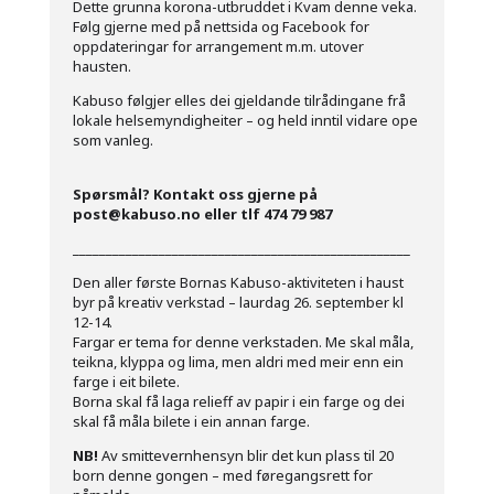
Dette grunna korona-utbruddet i Kvam denne veka.
Følg gjerne med på nettsida og Facebook for
oppdateringar for arrangement m.m. utover
hausten.
Kabuso følgjer elles dei gjeldande tilrådingane frå
lokale helsemyndigheiter – og held inntil vidare ope
som vanleg.
Spørsmål? Kontakt oss gjerne på
post@kabuso.no eller tlf 474 79 987
___________________________________________________
Den aller første Bornas Kabuso-aktiviteten i haust
byr på kreativ verkstad – laurdag 26. september kl
12-14.
Fargar er tema for denne verkstaden. Me skal måla,
teikna, klyppa og lima, men aldri med meir enn ein
farge i eit bilete.
Borna skal få laga relieff av papir i ein farge og dei
skal få måla bilete i ein annan farge.
NB!
Av smittevernhensyn blir det kun plass til 20
born denne gongen – med føregangsrett for