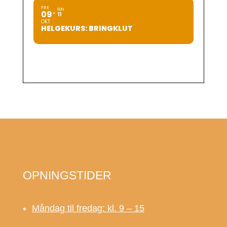
FRE
SUN
09
11
OKT
HELGEKURS: BRINGKLUT
OPNINGSTIDER
Måndag til fredag: kl. 9 – 15