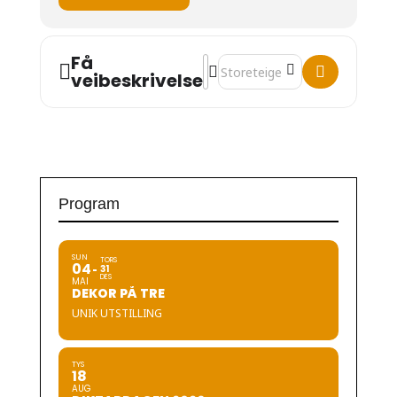
Få
Address - Midsummer Eve celebra
Destination Address - Midsum
veibeskrivelse
Program
SUN
TORS
04
31
DES
MAI
DEKOR PÅ TRE
UNIK UTSTILLING
TYS
18
AUG