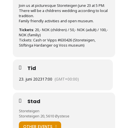
Join us at picturesque Storeteigen June 23 at 5 PM:
There will be a childrens wedding according to local
tradition.
Family friendly activities and open museum.
Tickets
: 20,- NOK (children) / 50,- NOK (adult) / 100,-
NOK (familiy)
Tickets: Cash or Vipps #630426 (Storeteigen,
Stiftinga Hardanger og Voss museum)
Tid
23. juni 2023
17:00
(GMT+00:00)
Stad
Storeteigen
Storeteigen 20, 5610 Øystese
OTHER EVENTS