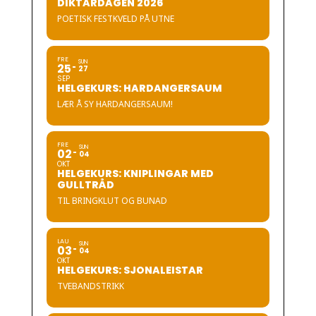
DIKTARDAGEN 2026
POETISK FESTKVELD PÅ UTNE
FRE
SUN
25
27
SEP
HELGEKURS: HARDANGERSAUM
LÆR Å SY HARDANGERSAUM!
FRE
SUN
02
04
OKT
HELGEKURS: KNIPLINGAR MED
GULLTRÅD
TIL BRINGKLUT OG BUNAD
LAU
SUN
03
04
OKT
HELGEKURS: SJONALEISTAR
TVEBANDSTRIKK